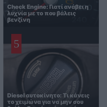
Check Engine: Γιατί ανάβει η
λυχνία με το που βάλεις
βενζίνη
5
Diesel αυτοκίνητο: Τι κάνεις
το χειμώνα για να μην σου