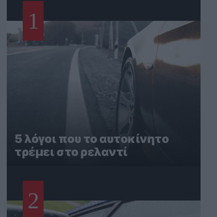
1
5 λόγοι που το αυτοκίνητο
τρέμει στο ρελαντί
2