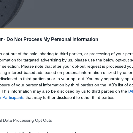
r -
Do Not Process My Personal Information
to opt-out of the sale, sharing to third parties, or processing of your per
formation for targeted advertising by us, please use the below opt-out s
επιδόσεων, οι περισσότεροι
r selection. Please note that after your opt-out request is processed y
εί από τα παραδοσιακά
τακάκια φρένων
και
eing interest-based ads based on personal information utilized by us or
κεραμικών τεμαχίων απο άνθρακα. Οι
disclosed to third parties prior to your opt-out. You may separately opt-
losure of your personal information by third parties on the IAB’s list of
είξει ότι προσφέρουν καλύτερες επιδόσεις
. This information may also be disclosed by us to third parties on the
IA
ς, αλλά αξίζουν πραγματικά τα φρένα από
Participants
that may further disclose it to other third parties.
l Data Processing Opt Outs
Τι είναι αυτές οι