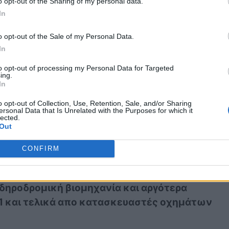
o opt-out of the Sharing of my personal data.
μικρές «τρίχες» από
In
καουτσούκ στα
o opt-out of the Sale of my Personal Data.
ελαστικά των
In
αυτοκινήτων;
to opt-out of processing my Personal Data for Targeted
ing.
In
o opt-out of Collection, Use, Retention, Sale, and/or Sharing
ramic Brakes;
ersonal Data that Is Unrelated with the Purposes for which it
lected.
Out
ν για πρώτη φορά από διαστημικές
CONFIRM
οστατεύσουν το κάτω μέρος των
την υπερβολική ζέστη. Τα κεραμικά
φρένα
,
ιδηροδρομική βιομηχανία και αργότερα
F1 και τελικά απο κατασκευαστές οχημάτων