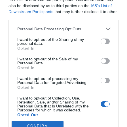
also be disclosed by us to third parties on the
IAB’s List of
Downstream Participants
that may further disclose it to other
third parties.
Personal Data Processing Opt Outs
I want to opt-out of the Sharing of my
personal data.
Opted In
I want to opt-out of the Sale of my
Personal Data.
Opted In
I want to opt-out of processing my
Personal Data for Targeted Advertising.
Opted In
I want to opt-out of Collection, Use,
TheCars.gr
|
12/02/2026 13:00
Retention, Sale, and/or Sharing of my
Personal Data that Is Unrelated with the
Το νέο BYD ATTO 3 EVO είναι
Purposes for which it was collected.
Opted Out
διαθέσιμο με τετρακίνηση και
αυτονομία έως 510 χλμ
CONFIRM