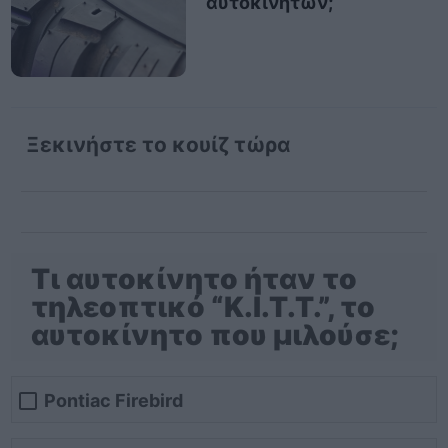
αυτοκινήτων;
Ξεκινήστε το κουίζ τώρα
Τι αυτοκίνητο ήταν το
τηλεοπτικό “K.I.T.T.”, το
αυτοκίνητο που μιλούσε;
Pontiac Firebird