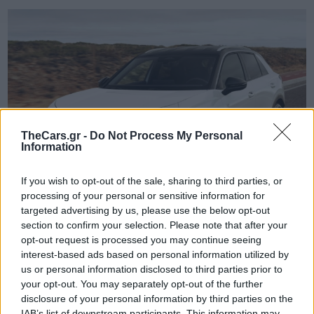
TheCars.gr -
Do Not Process My Personal
Information
If you wish to opt-out of the sale, sharing to third parties, or
processing of your personal or sensitive information for
targeted advertising by us, please use the below opt-out
section to confirm your selection. Please note that after your
opt-out request is processed you may continue seeing
interest-based ads based on personal information utilized by
TheCars.gr
|
16/02/2026 20:00
us or personal information disclosed to third parties prior to
Η Volkswagen παρουσιάζει το νέο
your opt-out. You may separately opt-out of the further
T-Roc
disclosure of your personal information by third parties on the
IAB’s list of downstream participants. This information may