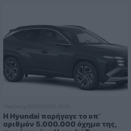
TheCars.gr
|
05/02/2026 20:00
Η Hyundai παρήγαγε το υπ’
αριθμόν 5.000.000 όχημα της,