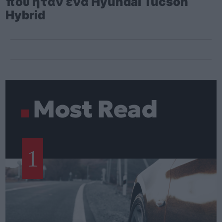
που ήταν ένα Hyundai Tucson
Hybrid
Most Read
1