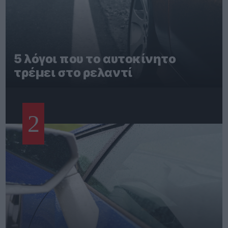
5 λόγοι που το αυτοκίνητο
τρέμει στο ρελαντί
2