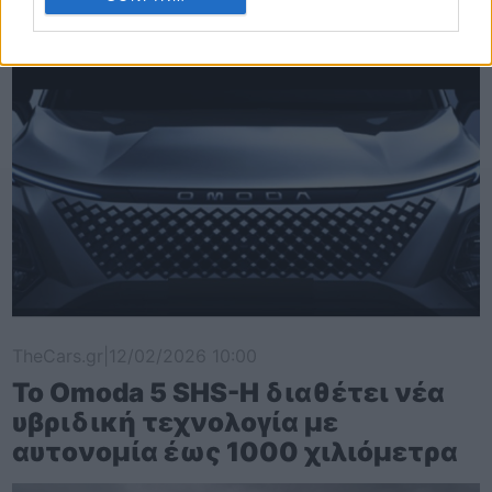
TheCars.gr
|
12/02/2026 10:00
Το Omoda 5 SHS-H διαθέτει νέα
υβριδική τεχνολογία με
αυτονομία έως 1000 χιλιόμετρα