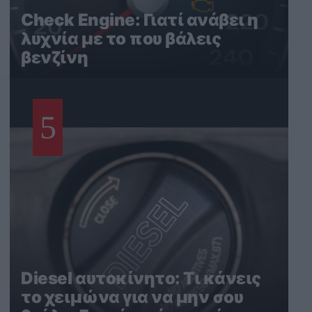
Check Engine: Γιατί ανάβει η
λυχνία με το που βάλεις
βενζίνη
5
Diesel αυτοκίνητο: Τι κάνεις
το χειμώνα για να μην σου