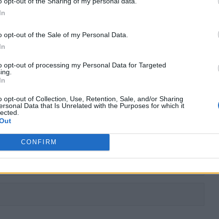
o opt-out of the Sharing of my personal data.
In
o opt-out of the Sale of my Personal Data.
In
to opt-out of processing my Personal Data for Targeted
ing.
In
ά αναφέρεται ως Pony car;
o opt-out of Collection, Use, Retention, Sale, and/or Sharing
ersonal Data that Is Unrelated with the Purposes for which it
lected.
Out
CONFIRM