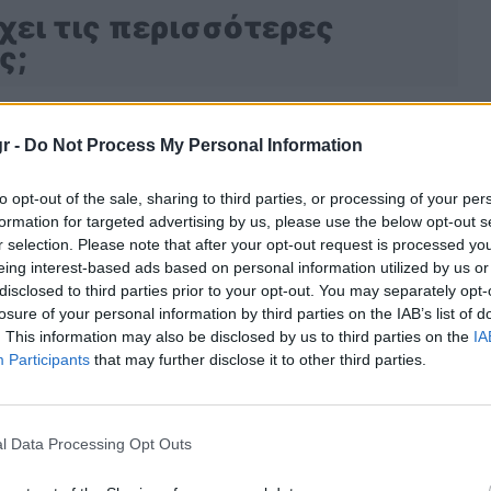
χει τις περισσότερες
ς;
r -
Do Not Process My Personal Information
to opt-out of the sale, sharing to third parties, or processing of your per
formation for targeted advertising by us, please use the below opt-out s
r selection. Please note that after your opt-out request is processed y
eing interest-based ads based on personal information utilized by us or
disclosed to third parties prior to your opt-out. You may separately opt-
losure of your personal information by third parties on the IAB’s list of
. This information may also be disclosed by us to third parties on the
IA
Participants
that may further disclose it to other third parties.
ά SRS που συνδέονται με
οκίνητο;
l Data Processing Opt Outs