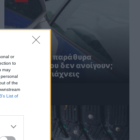
Ηλεκτρικά παράθυρα
sonal or
ection to
αυτοκινήτου δεν ανοίγουν;
ou may
Έτσι τα φτιάχνεις
 personal
out of the
 downstream
B’s List of
3