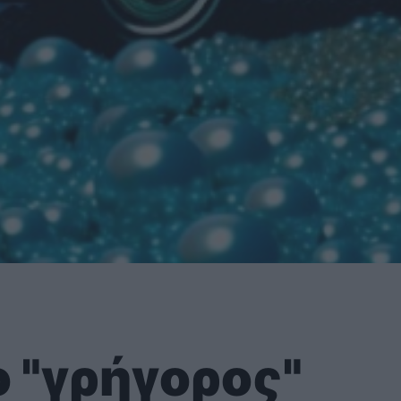
ο "γρήγορος"