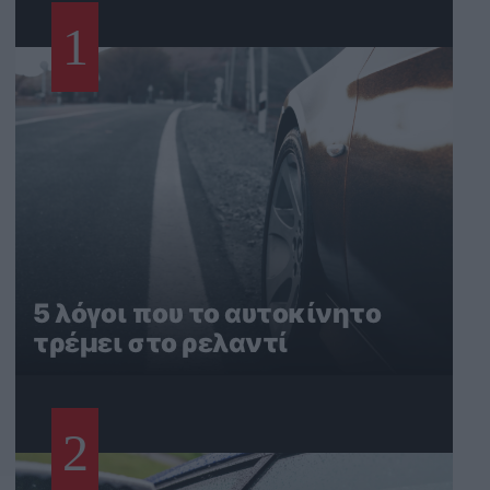
1
5 λόγοι που το αυτοκίνητο
τρέμει στο ρελαντί
2