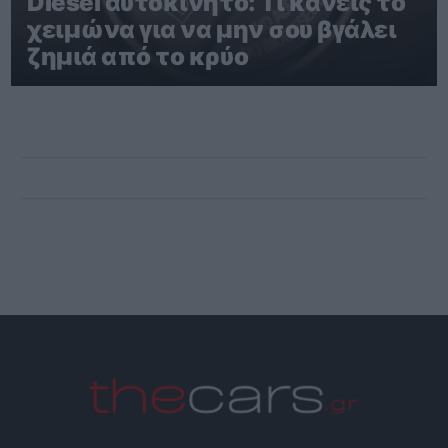
Diesel αυτοκίνητο: Τι κάνεις το
χειμώνα για να μην σου βγάλει
ζημιά από το κρύο