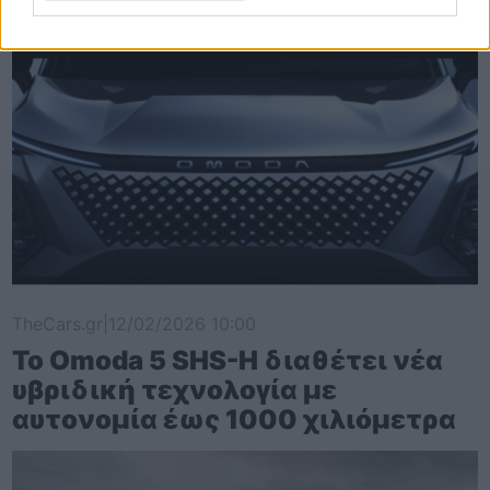
TheCars.gr
|
12/02/2026 10:00
Το Omoda 5 SHS-H διαθέτει νέα
υβριδική τεχνολογία με
αυτονομία έως 1000 χιλιόμετρα