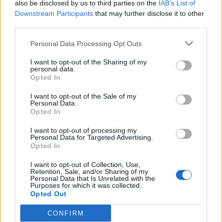
also be disclosed by us to third parties on the
IAB’s List of
Downstream Participants
that may further disclose it to other
third parties.
Personal Data Processing Opt Outs
I want to opt-out of the Sharing of my
personal data.
Opted In
I want to opt-out of the Sale of my
Personal Data.
Opted In
I want to opt-out of processing my
Personal Data for Targeted Advertising.
Opted In
TheCars.gr
|
12/02/2026 13:00
I want to opt-out of Collection, Use,
Retention, Sale, and/or Sharing of my
Το νέο BYD ATTO 3 EVO είναι
Personal Data that Is Unrelated with the
Purposes for which it was collected.
διαθέσιμο με τετρακίνηση και
Opted Out
αυτονομία έως 510 χλμ
CONFIRM