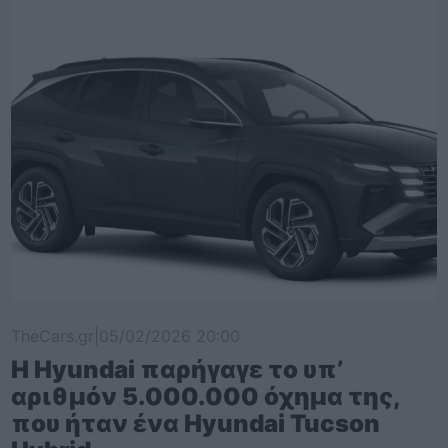
TheCars.gr
|
05/02/2026 20:00
Η Hyundai παρήγαγε το υπ’
αριθμόν 5.000.000 όχημα της,
που ήταν ένα Hyundai Tucson