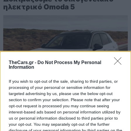
ηλεκτρικό Omoda 5
TheCars.gr -
Do Not Process My Personal
Information
If you wish to opt-out of the sale, sharing to third parties, or
processing of your personal or sensitive information for
targeted advertising by us, please use the below opt-out
section to confirm your selection. Please note that after your
opt-out request is processed you may continue seeing
interest-based ads based on personal information utilized by
TheCars.gr
|
16/02/2026 20:00
us or personal information disclosed to third parties prior to
your opt-out. You may separately opt-out of the further
Η Volkswagen παρουσιάζει το νέο
disclosure of your personal information by third parties on the