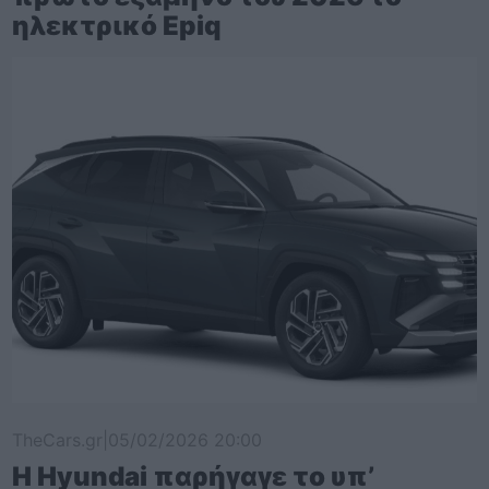
ηλεκτρικό Epiq
TheCars.gr
|
05/02/2026 20:00
Η Hyundai παρήγαγε το υπ’