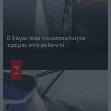
5 λόγοι που το αυτοκίνητο
τρέμει στο ρελαντί
2