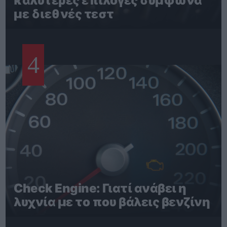
καλύτερες επιλογές σύμφωνα
με διεθνές τεστ
4
Check Engine: Γιατί ανάβει η
λυχνία με το που βάλεις βενζίνη