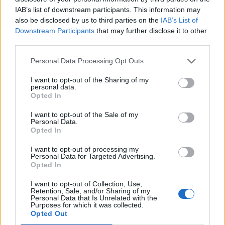
T-Roc
IAB’s list of downstream participants. This information may
also be disclosed by us to third parties on the
IAB’s List of
Downstream Participants
that may further disclose it to other
third parties.
Personal Data Processing Opt Outs
I want to opt-out of the Sharing of my
personal data.
Opted In
I want to opt-out of the Sale of my
Personal Data.
Opted In
I want to opt-out of processing my
Personal Data for Targeted Advertising.
Opted In
I want to opt-out of Collection, Use,
Retention, Sale, and/or Sharing of my
Personal Data that Is Unrelated with the
TheCars.gr
|
12/02/2026 13:00
Purposes for which it was collected.
Opted Out
Το νέο BYD ATTO 3 EVO είναι