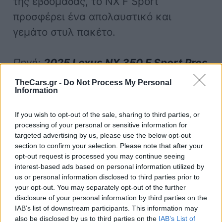
της εβδομάδας, το NX F Sport
προσφέρει ένα απολαυστικό και
γεμάτο στυλ πακέτο.
Πηγή:
2025 Lexus NX 350 F Sport Pros
and Cons Review: Unexpectedly
TheCars.gr -
Do Not Process My Personal
Information
Engaging
If you wish to opt-out of the sale, sharing to third parties, or
processing of your personal or sensitive information for
Ήξερες ότι...
targeted advertising by us, please use the below opt-out
section to confirm your selection. Please note that after your
Ένα μονοθέσιο της Formula πιάνει τα 0-
opt-out request is processed you may continue seeing
100 σε 2.6 δευτερόλεπτα!
interest-based ads based on personal information utilized by
us or personal information disclosed to third parties prior to
your opt-out. You may separately opt-out of the further
disclosure of your personal information by third parties on the
Πηγή:
https://www.thedrive.com/car-
IAB’s list of downstream participants. This information may
reviews/2025-lexus-nx-350-f-sport-
also be disclosed by us to third parties on the
IAB’s List of