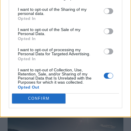
δυναμικό περιεχόμενο, όπως
I want to opt-out of the Sharing of my
personal data.
τηλεόραση ή streaming βίντεο, ακόμη
Opted In
και όταν ο οδηγός κοιτάζει προς την
I want to opt-out of the Sale of my
πλευρά του. Αυτό συμβαίνει επειδή η
Personal Data.
Opted In
οθόνη έχει εναλλάξιμες λειτουργίες. Η
I want to opt-out of processing my
προηγμένη λειτουργία ιδιωτικότητας
Personal Data for Targeted Advertising.
Opted In
που βασίζεται σε κάμερες μειώνει τη
φωτεινότητά της και συνεπώς τον
I want to opt-out of Collection, Use,
Retention, Sale, and/or Sharing of my
κίνδυνο απόσπασης της προσοχής του
Personal Data that Is Unrelated with the
Purposes for which it was collected.
οδηγού.
Opted Out
CONFIRM