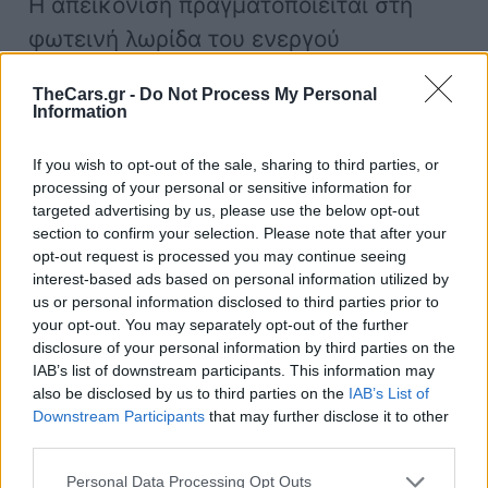
Η απεικόνιση πραγματοποιείται στη
φωτεινή λωρίδα του ενεργού
ατμοσφαιρικού φωτισμού
TheCars.gr -
Do Not Process My Personal
(προαιρετικός εξοπλισμός). Για πρώτη
Information
φορά, αυτό συμβαίνει στην E-Class. Για
If you wish to opt-out of the sale, sharing to third parties, or
παράδειγμα, μουσική με γρήγορο ρυθμό
processing of your personal or sensitive information for
θα προκαλέσει γρήγορες εναλλαγές
targeted advertising by us, please use the below opt-out
section to confirm your selection. Please note that after your
φωτός, ενώ ένας πιο ρευστός ηχητικός
opt-out request is processed you may continue seeing
ρυθμός θα δημιουργήσει απαλές
interest-based ads based on personal information utilized by
us or personal information disclosed to third parties prior to
χρωματικές εναλλαγές.
your opt-out. You may separately opt-out of the further
disclosure of your personal information by third parties on the
IAB’s list of downstream participants. This information may
Η εμπειρία ψυχαγωγίας για τον
also be disclosed by us to third parties on the
IAB’s List of
συνοδηγό είναι πάντα εντυπωσιακή.
Downstream Participants
that may further disclose it to other
third parties.
Στην προαιρετική οθόνη του, ο
συνοδηγός μπορεί να παρακολουθήσει
Personal Data Processing Opt Outs