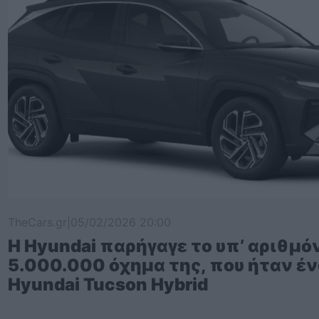
TheCars.gr
|
05/02/2026 20:00
Η Hyundai παρήγαγε το υπ’ αριθμό
5.000.000 όχημα της, που ήταν έ
Hyundai Tucson Hybrid