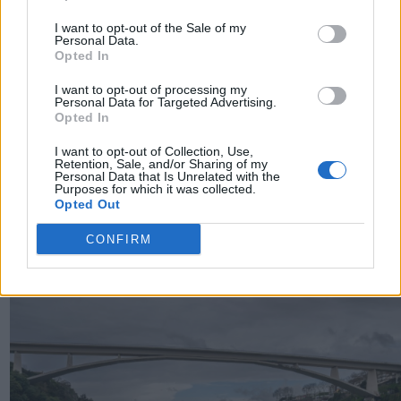
I want to opt-out of the Sale of my
Personal Data.
Opted In
I want to opt-out of processing my
Personal Data for Targeted Advertising.
Opted In
I want to opt-out of Collection, Use,
TheCars.gr
|
12/02/2026 10:00
Retention, Sale, and/or Sharing of my
Personal Data that Is Unrelated with the
Το Omoda 5 SHS-H διαθέτει νέα
Purposes for which it was collected.
Opted Out
υβριδική τεχνολογία με αυτονομί
1000 χιλιόμετρα
CONFIRM