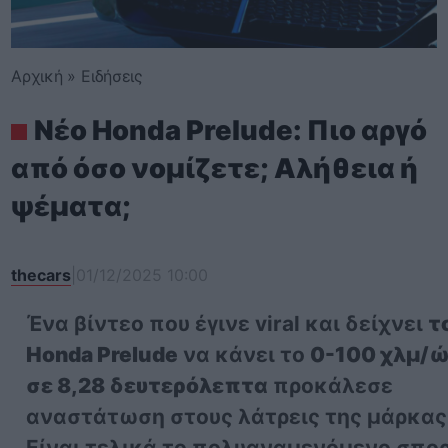
Αρχική
»
Ειδήσεις
Νέο Honda Prelude: Πιο αργό
από όσο νομίζετε; Αλήθεια ή
ψέματα;
thecars
|
01/12/2025 10:00
Ένα βίντεο που έγινε viral και δείχνει
τ
Honda Prelude
να κάνει το
0-100 χλμ/
σε 8,28 δευτερόλεπτα
προκάλεσε
αναστάτωση στους λάτρεις της μάρκας
Είναι τελικά το πολυαναμενόμενο σπο