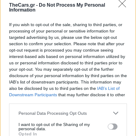
TheCars.gr -
Do Not Process My Personal
Information
If you wish to opt-out of the sale, sharing to third parties, or
processing of your personal or sensitive information for
targeted advertising by us, please use the below opt-out
section to confirm your selection. Please note that after your
opt-out request is processed you may continue seeing
TheCars.gr
|
12/02/2026 13:00
interest-based ads based on personal information utilized by
Το νέο BYD ATTO 3 EVO είναι διαθ
us or personal information disclosed to third parties prior to
με τετρακίνηση και αυτονομία έω
your opt-out. You may separately opt-out of the further
disclosure of your personal information by third parties on the
χλμ
IAB’s list of downstream participants. This information may
also be disclosed by us to third parties on the
IAB’s List of
Downstream Participants
that may further disclose it to other
third parties.
Personal Data Processing Opt Outs
I want to opt-out of the Sharing of my
personal data.
Opted In