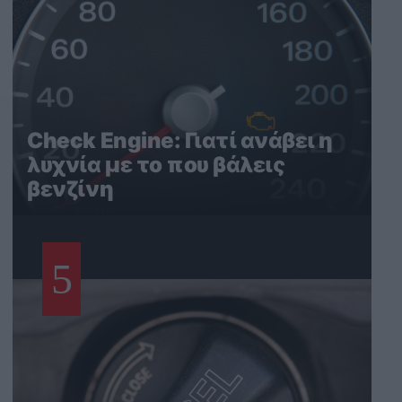
Check Engine: Γιατί ανάβει η
λυχνία με το που βάλεις
βενζίνη
5