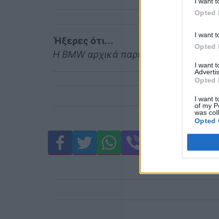
I want t
Opted 
I want t
Ήξερες ότι...
Opted 
Η BMW αρχικά παρήγαγε κινητήρες 
I want 
Advertis
Opted 
I want t
of my P
was col
Opted 