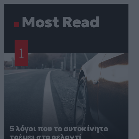
Most Read
1
5 λόγοι που το αυτοκίνητο
τρέμει στο ρελαντί