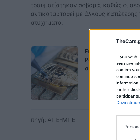
τραυματίστηκαν σοβαρά, καθώς οι αερ
αντικατασταθεί με άλλους κατώτερης
ατυχήματα.
TheCars.g
Είναι το σήμα της
If you wish 
Porsche φτιαγμένο
sensitive in
από χρυσό;
confirm you
continue se
information 
further disc
participants
Downstream 
πηγή: ΑΠΕ-ΜΠΕ
Persona