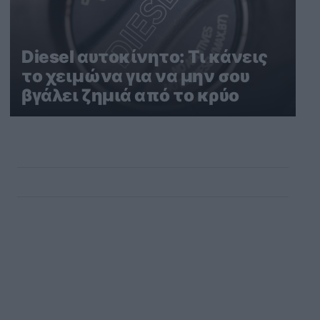
Diesel αυτοκίνητο: Τι κάνεις
το χειμώνα για να μην σου
βγάλει ζημιά από το κρύο