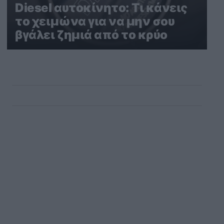
Diesel αυτοκίνητο: Τι κάνεις
το χειμώνα για να μην σου
βγάλει ζημιά από το κρύο