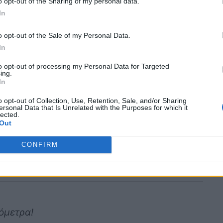
o opt-out of the Sharing of my personal data.
 Κελσίου. Στη δυτική Μακεδονία η ελάχιστη 2
In
o opt-out of the Sale of my Personal Data.
In
ΟΣ, ΔΥΤΙΚΗ ΣΤΕΡΕΑ,
to opt-out of processing my Personal Data for Targeted
ΗΣΟΣ
ing.
In
o opt-out of Collection, Use, Retention, Sale, and/or Sharing
αραιές νεφώσεις.
ersonal Data that Is Unrelated with the Purposes for which it
lected.
, στο Ιόνιο τοπικά 6 και πρόσκαιρα στο βόρειο
Out
 Κελσίου. Στο εσωτερικό της Ηπείρου η
CONFIRM
ιόμετρα!