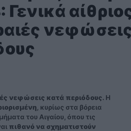
 Γενικά αίθριο
αραιές νεφώσει
δους
αιές νεφώσεις κατά περιόδους
. Η
ριορισμένη
, κυρίως στα βόρεια
ήματα του Αιγαίου, όπου τις
ναι
πιθανό να σχηματιστούν