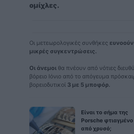
ομίχλες.
Οι μετεωρολογικές συνθήκες
ευνοούν
μικρές συγκεντρώσεις.
Οι άνεμοι
θα πνέουν από νότιες διευθύ
βόρειο Ιόνιο από το απόγευμα πρόσκα
βορειοδυτικοί
3 με 5 μποφόρ.
Είναι το σήμα της
Porsche φτιαγμένο
από χρυσό;