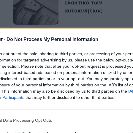
ελαστικά των
αυτοκινήτων;
r -
Do Not Process My Personal Information
νοδο και θα κυμανθεί σε υψηλά για την
 και τα παραθαλάσσια τους
25 με 27 βαθμούς
,
to opt-out of the sale, sharing to third parties, or processing of your per
 τοπικά στα ανατολικά ηπειρωτικά τους
30 με
formation for targeted advertising by us, please use the below opt-out s
r selection. Please note that after your opt-out request is processed y
eing interest-based ads based on personal information utilized by us or
disclosed to third parties prior to your opt-out. You may separately opt-
losure of your personal information by third parties on the IAB’s list of
. This information may also be disclosed by us to third parties on the
IA
Participants
that may further disclose it to other third parties.
l Data Processing Opt Outs
αραιές νεφώσεις.
ποφόρ.