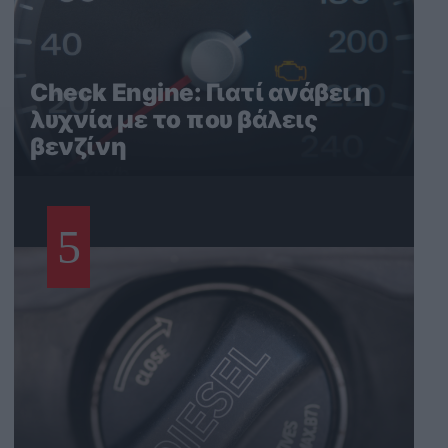
Check Engine: Γιατί ανάβει η
λυχνία με το που βάλεις
βενζίνη
5