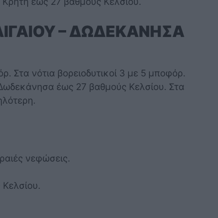
ν Κρήτη έως 27 βαθμούς Κελσίου.
ΑΙΓΑΙΟΥ – ΔΩΔΕΚΑΝΗΣΑ
όρ. Στα νότια βορειοδυτικοί 3 με 5 μποφόρ.
α Δωδεκάνησα έως 27 βαθμούς Κελσίου. Στα
ηλότερη.
αραιές νεφώσεις.
 Κελσίου.