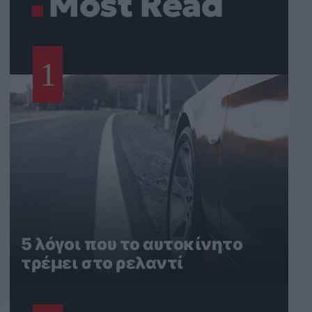
Most Read
1
5 λόγοι που το αυτοκίνητο
τρέμει στο ρελαντί