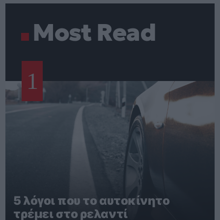
Most Read
1
5 λόγοι που το αυτοκίνητο
τρέμει στο ρελαντί