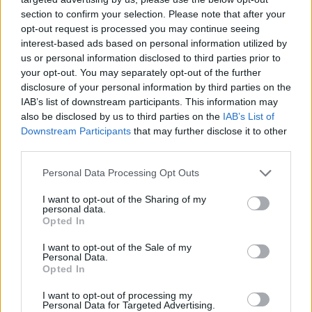
section to confirm your selection. Please note that after your
opt-out request is processed you may continue seeing
interest-based ads based on personal information utilized by
us or personal information disclosed to third parties prior to
your opt-out. You may separately opt-out of the further
disclosure of your personal information by third parties on the
IAB’s list of downstream participants. This information may
also be disclosed by us to third parties on the
IAB’s List of
Downstream Participants
that may further disclose it to other
TheCars.gr
|
12/02/2026 13:00
third parties.
Το νέο BYD ATTO 3 EVO είναι
Personal Data Processing Opt Outs
διαθέσιμο με τετρακίνηση και
I want to opt-out of the Sharing of my
αυτονομία έως 510 χλμ
personal data.
Opted In
I want to opt-out of the Sale of my
Personal Data.
Opted In
I want to opt-out of processing my
Personal Data for Targeted Advertising.