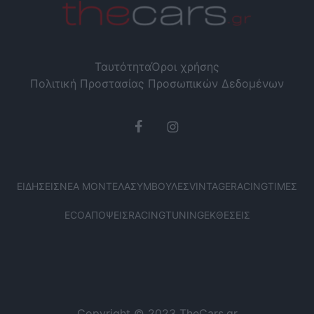
Ταυτότητα
Όροι χρήσης
Πολιτική Προστασίας Προσωπικών Δεδομένων
ΕΙΔΉΣΕΙΣ
ΝΈΑ ΜΟΝΤΈΛΑ
ΣΥΜΒΟΥΛΈΣ
VINTAGE
RACING
ΤΙΜΈΣ
ECO
ΑΠΌΨΕΙΣ
RACING
TUNING
ΕΚΘΈΣΕΙΣ
Copyright © 2023 TheCars.gr