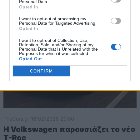
Personal Data.
Opted In
I want to opt-out of processing my
Personal Data for Targeted Advertising.
Opted In
I want to opt-out of Collection, Use,
Retention, Sale, and/or Sharing of my
Personal Data that Is Unrelated with the
Purposes for which it was collected.
Opted Out
CONFIRM
TheCars.gr
|
16/02/2026 20:00
Η Volkswagen παρουσιάζει το νέο
T-Roc