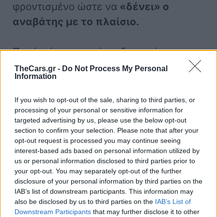
φροντισμένο ώστε να
«δένει» ο
αναβάτης με το πλαίσιο.
Παρότι έχουν περάσει δεκαετίες, το
είδος παραμένει ενεργό.
TheCars.gr -
Do Not Process My Personal
Information
Κατασκευαστές όπως οι
Triumph
,
BMW
,
Kawasaki
και
Moto Guzzi
If you wish to opt-out of the sale, sharing to third parties, or
συνεχίζουν να δημιουργούν
σύγχρονες
processing of your personal or sensitive information for
targeted advertising by us, please use the below opt-out
café racer,
με μοντέρνα τεχνολογία και
section to confirm your selection. Please note that after your
αξιοπιστία, αλλά με τις ρίζες και την
opt-out request is processed you may continue seeing
interest-based ads based on personal information utilized by
αισθητική του παρελθόντος.
us or personal information disclosed to third parties prior to
your opt-out. You may separately opt-out of the further
disclosure of your personal information by third parties on the
IAB’s list of downstream participants. This information may
also be disclosed by us to third parties on the
IAB’s List of
Downstream Participants
that may further disclose it to other