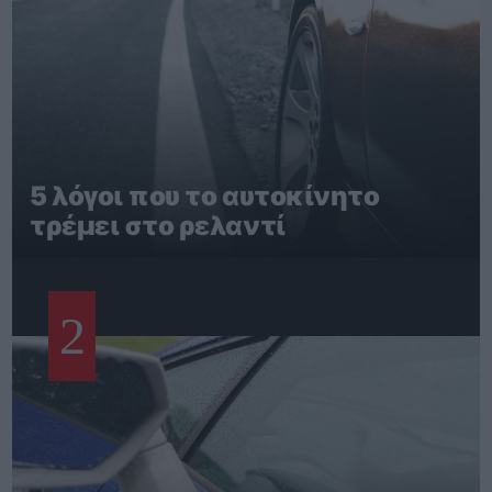
5 λόγοι που το αυτοκίνητο
τρέμει στο ρελαντί
2