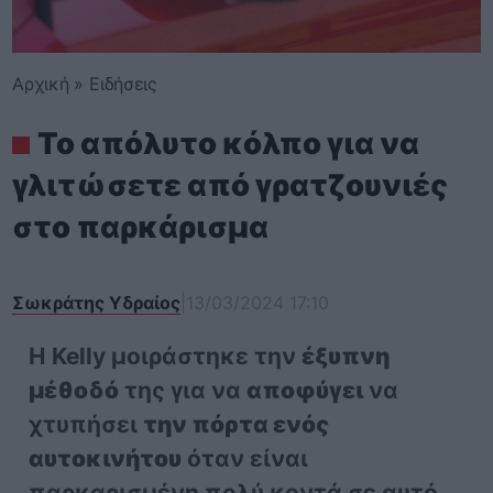
Αρχική
»
Ειδήσεις
Το απόλυτο κόλπο για να
γλιτώσετε από γρατζουνιές
στο παρκάρισμα
Σωκράτης Υδραίος
|
13/03/2024 17:10
Η Kelly μοιράστηκε την
έξυπνη
μέθοδό
της για να
αποφύγει
να
χτυπήσει
την πόρτα ενός
αυτοκινήτου
όταν είναι
παρκαρισμένη πολύ κοντά σε αυτό.