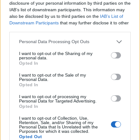
Η Volkswagen παρουσιάζει το νέο
disclosure of your personal information by third parties on the
IAB’s list of downstream participants. This information may
T-Roc
also be disclosed by us to third parties on the
IAB’s List of
Downstream Participants
that may further disclose it to other
third parties.
Personal Data Processing Opt Outs
I want to opt-out of the Sharing of my
personal data.
Opted In
I want to opt-out of the Sale of my
Personal Data.
Opted In
I want to opt-out of processing my
Personal Data for Targeted Advertising.
Opted In
I want to opt-out of Collection, Use,
Retention, Sale, and/or Sharing of my
Personal Data that Is Unrelated with the
Purposes for which it was collected.
TheCars.gr
|
12/02/2026 13:00
Opted Out