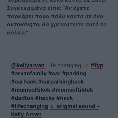
Συγκεκριμένα είπε:
“Αν έχετε
παρκάρει πάρα πολύ κοντά σε ένα
αυτοκίνητο
, θα χρειαστείτε αυτό το
κόλπο.”
@kellyarvan
Life changing
#fyp
#arvanfamily
#car
#parking
#carhack
#carparkinghack
#mumsoftikok
#momsoftiktok
#dadtok
#hacks
#hack
#lifechanging
♬ original sound –
Kelly Arvan