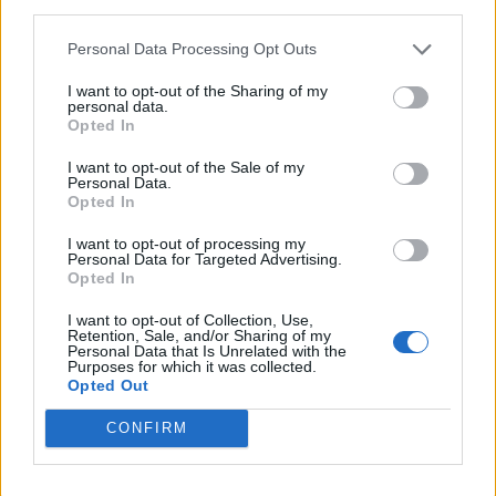
third parties.
Personal Data Processing Opt Outs
I want to opt-out of the Sharing of my
personal data.
Opted In
I want to opt-out of the Sale of my
Personal Data.
Opted In
I want to opt-out of processing my
Personal Data for Targeted Advertising.
TheCars.gr
|
12/02/2026 13:00
Opted In
Το νέο BYD ATTO 3 EVO είναι
I want to opt-out of Collection, Use,
διαθέσιμο με τετρακίνηση και
Retention, Sale, and/or Sharing of my
Personal Data that Is Unrelated with the
αυτονομία έως 510 χλμ
Purposes for which it was collected.
Opted Out
CONFIRM