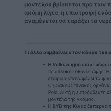
μοντέλου βρίσκεται προ των πυ
ακόμη λίγες, η επιστροφή ενό
αναμένεται να ταράξει τα νερ
Τι άλλο συμβαίνει στον κόσμο του 
Η Volkswagen επιστρέφει 
περίπλοκες οθόνες αφής; Η 
εταιρεία επαναφέρει τα φυσ
ψηφιακούς πίνακες οργάνων 
Polo. Αυτή η ευπρόσδεκτη 
μοντέλα της γκάμας.
Η BYD της Κίνας ξεπερνά τ