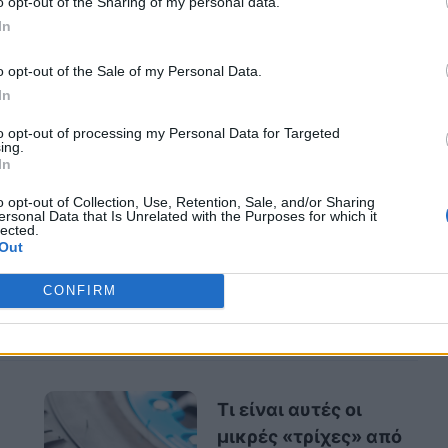
o opt-out of the Sharing of my personal data.
 του θα συνεχιστεί μέσα από ένα νέο
In
rma Gysera.
 Audi:
Η Audi προχώρησε σε ανάκληση
o opt-out of the Sale of my Personal Data.
ης γκάμας του 2025, συμπεριλαμβανομένων
In
και των σειρών A και S. Η ανάκληση αφορά
to opt-out of processing my Personal Data for Targeted
υ ο μηχανισμός κλειδώματος της ζώνης
ing.
In
 ασφαλίζει σωστά ένα παιδικό κάθισμα.
o opt-out of Collection, Use, Retention, Sale, and/or Sharing
ersonal Data that Is Unrelated with the Purposes for which it
 Debuting Soon: TDS
lected.
Out
s/the-new-mitsubishi-montero-is-debuting-
CONFIRM
Τι είναι αυτές οι
μικρές «τρίχες» από