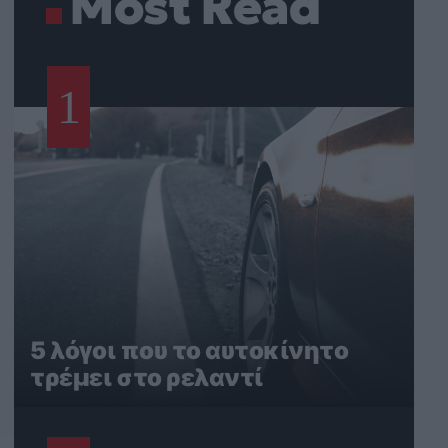
Most Read
1
5 λόγοι που το αυτοκίνητο
τρέμει στο ρελαντί