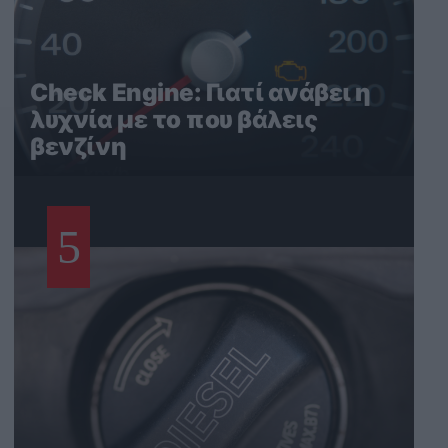
Check Engine: Γιατί ανάβει η
λυχνία με το που βάλεις
βενζίνη
5