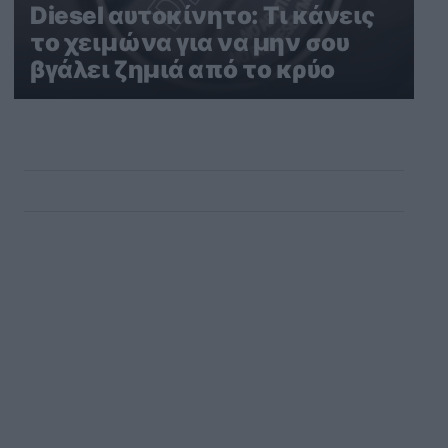
Diesel αυτοκίνητο: Τι κάνεις
το χειμώνα για να μην σου
βγάλει ζημιά από το κρύο