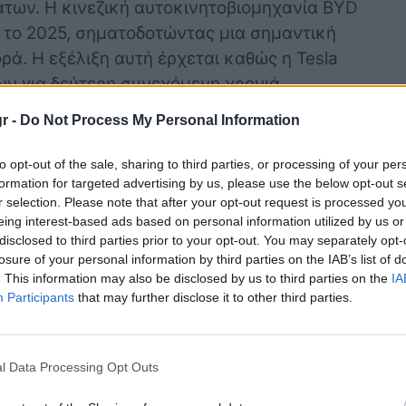
των. Η κινεζική αυτοκινητοβιομηχανία BYD
a το 2025, σηματοδοτώντας μια σημαντική
ά. Η εξέλιξη αυτή έρχεται καθώς η Tesla
 για δεύτερη συνεχόμενη χρονιά.
την Alpina:
Η εμβληματική μάρκα
r -
Do Not Process My Personal Information
ι πλέον υπό τον πλήρη έλεγχο της BMW. Αυτή
οχρόνια συνεργασία των δύο εταιρειών και
to opt-out of the sale, sharing to third parties, or processing of your per
μιουργό μερικών από τα πιο ξεχωριστά
formation for targeted advertising by us, please use the below opt-out s
r selection. Please note that after your opt-out request is processed y
eing interest-based ads based on personal information utilized by us or
ται στις ειδικές παραγγελίες:
Με τη ζήτηση
disclosed to third parties prior to your opt-out. You may separately opt-
α μειώνεται, η Rolls-Royce στρέφει την
losure of your personal information by third parties on the IAB’s list of
. This information may also be disclosed by us to third parties on the
IA
νει καλύτερα: τη δημιουργία υπερπολυτελών,
Participants
that may further disclose it to other third parties.
ων για τους πλουσιότερους πελάτες του
 Revero:
Το Karma Revero, το αυτοκίνητο που
l Data Processing Opt Outs
ες του Fisker Karma, σταματά επίσημα την