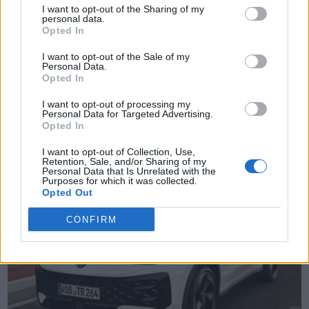
I want to opt-out of the Sharing of my
personal data.
Opted In
I want to opt-out of the Sale of my
Personal Data.
Opted In
TheCars.gr
|
19/02/2026 18:00
Δοκιμάζουμε το οικογενειακό
I want to opt-out of processing my
Personal Data for Targeted Advertising.
ηλεκτρικό Omoda 5
Opted In
I want to opt-out of Collection, Use,
Retention, Sale, and/or Sharing of my
Personal Data that Is Unrelated with the
Purposes for which it was collected.
Opted Out
CONFIRM