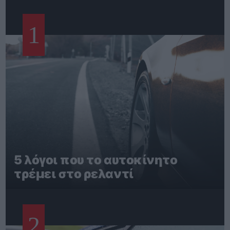
1
5 λόγοι που το αυτοκίνητο
τρέμει στο ρελαντί
2