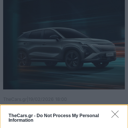
TheCars.gr
|
19/02/2026 18:00
Δοκιμάζουμε το οικογενειακό
ηλεκτρικό Omoda 5
TheCars.gr -
Do Not Process My Personal
Information