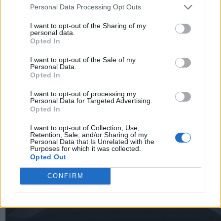
Personal Data Processing Opt Outs
TheCars.gr
|
12/02/2026 13:00
I want to opt-out of the Sharing of my
Το νέο BYD ATTO 3 EVO είναι διαθ
personal data.
Opted In
με τετρακίνηση και αυτονομία έω
χλμ
I want to opt-out of the Sale of my
Personal Data.
Opted In
I want to opt-out of processing my
Personal Data for Targeted Advertising.
Opted In
I want to opt-out of Collection, Use,
Retention, Sale, and/or Sharing of my
Personal Data that Is Unrelated with the
Purposes for which it was collected.
Opted Out
CONFIRM