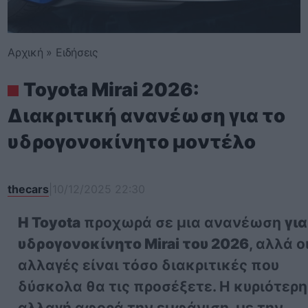
Αρχική
»
Ειδήσεις
Toyota Mirai 2026:
Διακριτική ανανέωση για το
υδρογονοκίνητο μοντέλο
thecars
|
10/12/2025 22:30
Η Toyota
προχωρά σε μια ανανέωση
για
υδρογονοκίνητο Mirai του 2026
, αλλά ο
αλλαγές είναι τόσο διακριτικές που
δύσκολα θα τις προσέξετε. Η κυριότερη
αλλαγή αφορά την εμφάνιση, με την