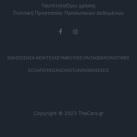
Ταυτότητα
Όροι χρήσης
Πολιτική Προστασίας Προσωπικών Δεδομένων
ΕΙΔΉΣΕΙΣ
ΝΈΑ ΜΟΝΤΈΛΑ
ΣΥΜΒΟΥΛΈΣ
VINTAGE
RACING
ΤΙΜΈΣ
ECO
ΑΠΌΨΕΙΣ
RACING
TUNING
ΕΚΘΈΣΕΙΣ
Copyright © 2023 TheCars.gr