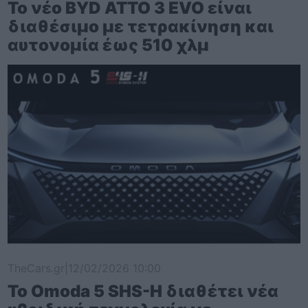
Το νέο BYD ATTO 3 EVO είναι
διαθέσιμο με τετρακίνηση και
αυτονομία έως 510 χλμ
TheCars.gr
|
12/02/2026 10:00
Το Omoda 5 SHS-H διαθέτει νέα