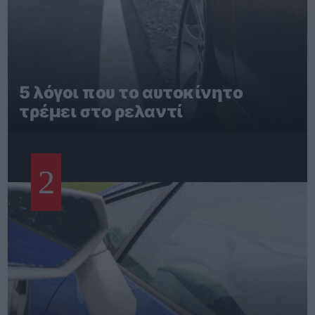
5 λόγοι που το αυτοκίνητο
τρέμει στο ρελαντί
2