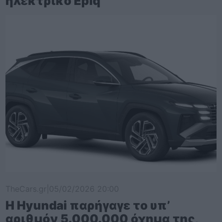
ηλεκτρικό Epiq
TheCars.gr
|
05/02/2026 20:00
Η Hyundai παρήγαγε το υπ’
αριθμόν 5.000.000 όχημα της,