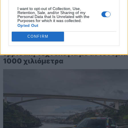
I want to opt-out of Collection, Use,
Retention, Sale, and/or Sharing of my
Personal Data that Is Unrelated with the
Purposes for which it was collected.
Opted Out
TheCars.gr
|
12/02/2026 10:00
CONFIRM
Το Omoda 5 SHS-H διαθέτει νέα
υβριδική τεχνολογία με αυτονομί
1000 χιλιόμετρα