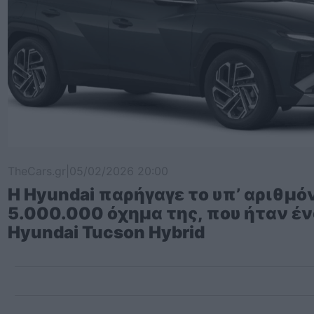
TheCars.gr
|
05/02/2026 20:00
Η Hyundai παρήγαγε το υπ’ αριθμό
5.000.000 όχημα της, που ήταν έ
Hyundai Tucson Hybrid