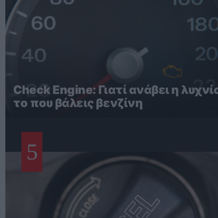
Check Engine: Γιατί ανάβει η λυχνί
το που βάλεις βενζίνη
5