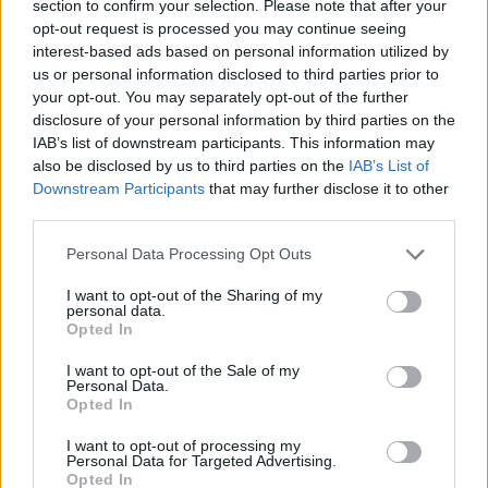
section to confirm your selection. Please note that after your
opt-out request is processed you may continue seeing
interest-based ads based on personal information utilized by
us or personal information disclosed to third parties prior to
your opt-out. You may separately opt-out of the further
disclosure of your personal information by third parties on the
TheCars.gr
|
12/02/2026 13:00
IAB’s list of downstream participants. This information may
Το νέο BYD ATTO 3 EVO είναι διαθ
also be disclosed by us to third parties on the
IAB’s List of
Downstream Participants
that may further disclose it to other
με τετρακίνηση και αυτονομία έω
third parties.
χλμ
Personal Data Processing Opt Outs
I want to opt-out of the Sharing of my
personal data.
Opted In
I want to opt-out of the Sale of my
Personal Data.
Opted In
I want to opt-out of processing my
Personal Data for Targeted Advertising.
Opted In