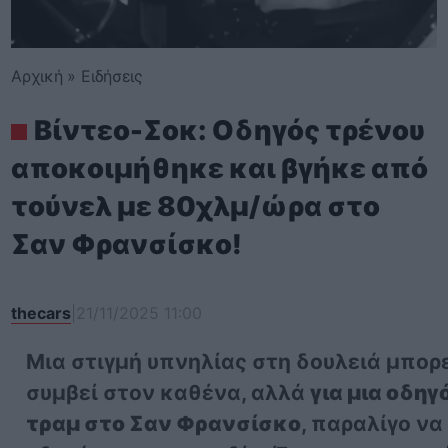
Αρχική
»
Ειδήσεις
Βίντεο-Σοκ: Οδηγός τρένου
αποκοιμήθηκε και βγήκε από
τούνελ με 80χλμ/ώρα στο
Σαν Φρανσίσκο!
thecars
|
21/11/2025 11:00
Μια στιγμή υπνηλίας στη δουλειά μπορε
συμβεί στον καθένα, αλλά
για μια οδηγ
τραμ στο Σαν Φρανσίσκο
, παραλίγο να