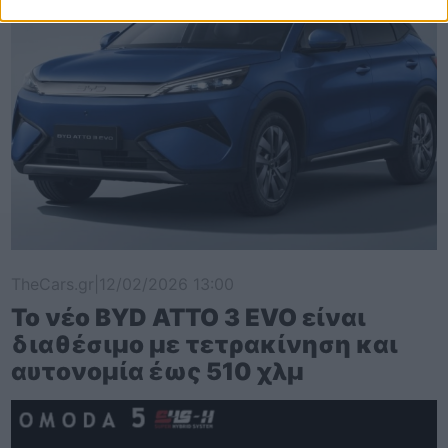
TheCars.gr
|
12/02/2026 13:00
Το νέο BYD ATTO 3 EVO είναι
διαθέσιμο με τετρακίνηση και
αυτονομία έως 510 χλμ