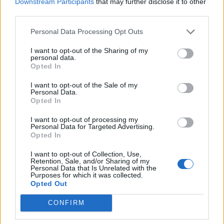
Downstream Participants
that may further disclose it to other
third parties.
Personal Data Processing Opt Outs
I want to opt-out of the Sharing of my
personal data.
Opted In
I want to opt-out of the Sale of my
Personal Data.
Opted In
I want to opt-out of processing my
Personal Data for Targeted Advertising.
Opted In
TheCars.gr
|
16/02/2026 20:00
I want to opt-out of Collection, Use,
Η Volkswagen παρουσιάζει το νέο
Retention, Sale, and/or Sharing of my
Personal Data that Is Unrelated with the
T-Roc
Purposes for which it was collected.
Opted Out
CONFIRM