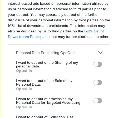
interest-based ads based on personal information utilized by
us or personal information disclosed to third parties prior to
your opt-out. You may separately opt-out of the further
TheCars.gr
|
12/02/2026 10:00
disclosure of your personal information by third parties on the
IAB’s list of downstream participants. This information may
Το Omoda 5 SHS-H διαθέτει νέα
also be disclosed by us to third parties on the
IAB’s List of
υβριδική τεχνολογία με
Downstream Participants
that may further disclose it to other
αυτονομία έως 1000 χιλιόμετρα
third parties.
Personal Data Processing Opt Outs
I want to opt-out of the Sharing of my
personal data.
Opted In
I want to opt-out of the Sale of my
Personal Data.
Opted In
I want to opt-out of processing my
Personal Data for Targeted Advertising.
Opted In
I want to opt-out of Collection, Use,