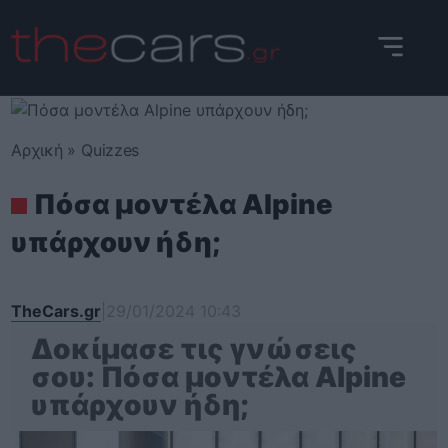
Skip
to
content
Αρχική
»
Quizzes
Πόσα μοντέλα Alpine
υπάρχουν ήδη;
TheCars.gr
|
29/01/2024 10:43
Δοκίμασε τις γνώσεις
σου: Πόσα μοντέλα Alpine
υπάρχουν ήδη;