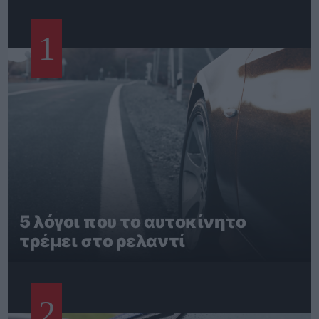
1
5 λόγοι που το αυτοκίνητο
τρέμει στο ρελαντί
2