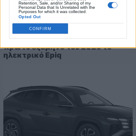
Retention, Sale, and/or Sharing of my
Personal Data that Is Unrelated with the
Purposes for which it was collected.
Opted Out
TheCars.gr
|
10/02/2026 19:00
CONFIRM
Η Skoda θα παρουσιάσει στο
πρώτο εξάμηνο του 2026 το
ηλεκτρικό Epiq