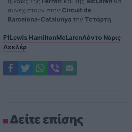
ομάδες της
Ferrari
και της
McLaren
θα
συνεχιστούν στην
Circuit de
Barcelona-Catalunya
την
Τετάρτη
.
F1
Lewis Hamilton
McLaren
Λάντο Νόρις
Λεκλέρ
Δείτε επίσης