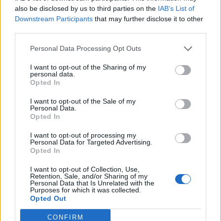
also be disclosed by us to third parties on the
IAB’s List of
Downstream Participants
that may further disclose it to other
third parties.
Personal Data Processing Opt Outs
I want to opt-out of the Sharing of my
personal data.
Opted In
I want to opt-out of the Sale of my
Personal Data.
Opted In
I want to opt-out of processing my
Personal Data for Targeted Advertising.
Opted In
I want to opt-out of Collection, Use,
Retention, Sale, and/or Sharing of my
TheCars.gr
|
16/02/2026 20:00
Personal Data that Is Unrelated with the
Purposes for which it was collected.
Η Volkswagen παρουσιάζει το νέο
Opted Out
T-Roc
CONFIRM