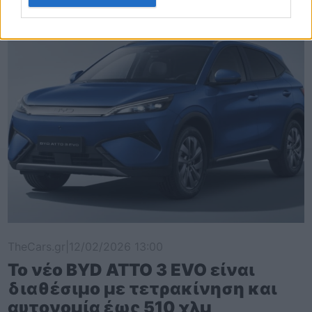
TheCars.gr
|
12/02/2026 13:00
Το νέο BYD ATTO 3 EVO είναι
διαθέσιμο με τετρακίνηση και
αυτονομία έως 510 χλμ