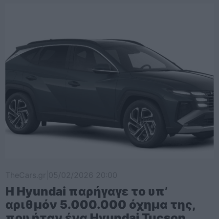
TheCars.gr
|
05/02/2026 20:00
Η Hyundai παρήγαγε το υπ’
αριθμόν 5.000.000 όχημα της,
που ήταν ένα Hyundai Tucson