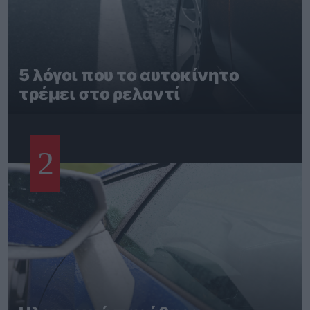
5 λόγοι που το αυτοκίνητο
τρέμει στο ρελαντί
2