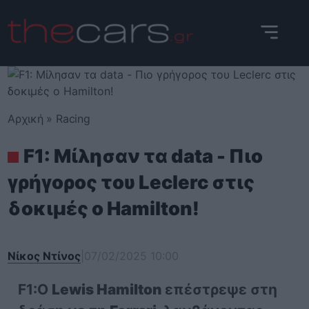
Skip
to
content
Αρχική
»
Racing
F1: Μίλησαν τα data - Πιο
γρήγορος του Leclerc στις
δοκιμές ο Hamilton!
Νίκος Ντίνος
|
07/02/2025 10:00
F1:Ο
Lewis Hamilton
επέστρεψε στη