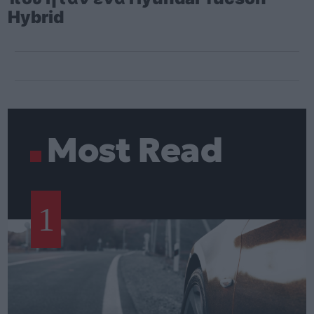
Hybrid
Most Read
1