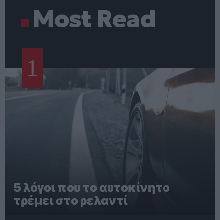
Most Read
1
5 λόγοι που το αυτοκίνητο
τρέμει στο ρελαντί