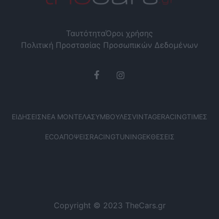
Ταυτότητα
Όροι χρήσης
Πολιτική Προστασίας Προσωπικών Δεδομένων
ΕΙΔΉΣΕΙΣ
ΝΈΑ ΜΟΝΤΈΛΑ
ΣΥΜΒΟΥΛΈΣ
VINTAGE
RACING
ΤΙΜΈΣ
ECO
ΑΠΌΨΕΙΣ
RACING
TUNING
ΕΚΘΈΣΕΙΣ
Copyright © 2023 TheCars.gr