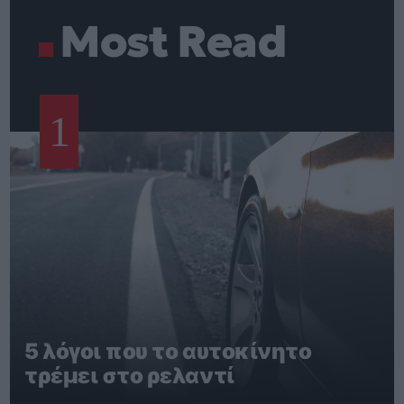
Most Read
1
5 λόγοι που το αυτοκίνητο
τρέμει στο ρελαντί