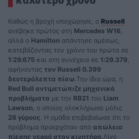
καλύτερο χρόνο
Καθώς η βροχή υποχώρησε, ο
Russell
ανέβηκε πρώτος στη
Mercedes W16
,
αλλά ο
Hamilton
απάντησε αμέσως,
κατεβάζοντας τον χρόνο του πρώτα σε
1:29.675
και στη συνέχεια σε
1:29.379
,
αφήνοντας
τον Russell 0.399
δευτερόλεπτα πίσω
.Την ίδια ώρα, η
Red Bull αντιμετώπιζε μηχανικά
προβλήματα
με την
RB21
του
Liam
Lawson
, ο οποίος ολοκλήρωσε μόλις
28 γύρους
. Η ομάδα επιβεβαίωσε ότι το
πρόβλημα προερχόταν από
απώλεια
πίεσης νερού στον κινητήρα
.Λίγο