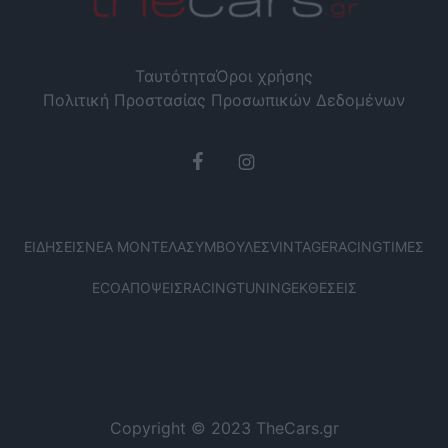
Ταυτότητα
Όροι χρήσης
Πολιτική Προστασίας Προσωπικών Δεδομένων
ΕΙΔΉΣΕΙΣ
ΝΈΑ ΜΟΝΤΈΛΑ
ΣΥΜΒΟΥΛΈΣ
VINTAGE
RACING
ΤΙΜΈΣ
ECO
ΑΠΌΨΕΙΣ
RACING
TUNING
ΕΚΘΈΣΕΙΣ
Copyright © 2023 TheCars.gr