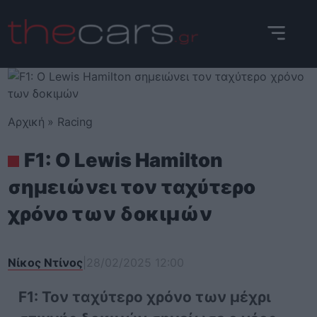
Skip
to
content
Αρχική
»
Racing
F1: Ο Lewis Hamilton
σημειώνει τον ταχύτερο
χρόνο των δοκιμών
Νίκος Ντίνος
|
28/02/2025 12:00
F1: Τον ταχύτερο χρόνο των μέχρι