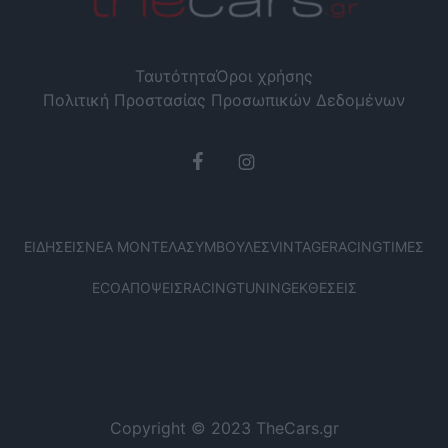
Ταυτότητα
Όροι χρήσης
Πολιτική Προστασίας Προσωπικών Δεδομένων
ΕΙΔΉΣΕΙΣ
ΝΈΑ ΜΟΝΤΈΛΑ
ΣΥΜΒΟΥΛΈΣ
VINTAGE
RACING
ΤΙΜΈΣ
ECO
ΑΠΌΨΕΙΣ
RACING
TUNING
ΕΚΘΈΣΕΙΣ
Copyright © 2023 TheCars.gr