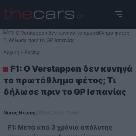
Skip
to
content
Αρχική
»
Racing
F1: Ο Verstappen δεν κυνηγά
το πρωτάθλημα φέτος; Τι
δήλωσε πριν το GP Ισπανίας
Νίκος Ντίνος
|
31/05/2025 10:00
F1: Μετά από 3 χρόνια απόλυτης