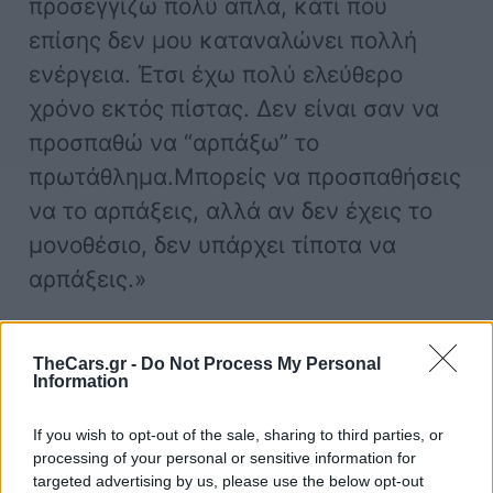
προσεγγίζω πολύ απλά, κάτι που
επίσης δεν μου καταναλώνει πολλή
ενέργεια. Έτσι έχω πολύ ελεύθερο
χρόνο εκτός πίστας. Δεν είναι σαν να
προσπαθώ να “αρπάξω” το
πρωτάθλημα.Μπορείς να προσπαθήσεις
να το αρπάξεις, αλλά αν δεν έχεις το
μονοθέσιο, δεν υπάρχει τίποτα να
αρπάξεις.»
TheCars.gr -
Do Not Process My Personal
Information
If you wish to opt-out of the sale, sharing to third parties, or
processing of your personal or sensitive information for
F1
Max Verstappen
Red Bull
targeted advertising by us, please use the below opt-out