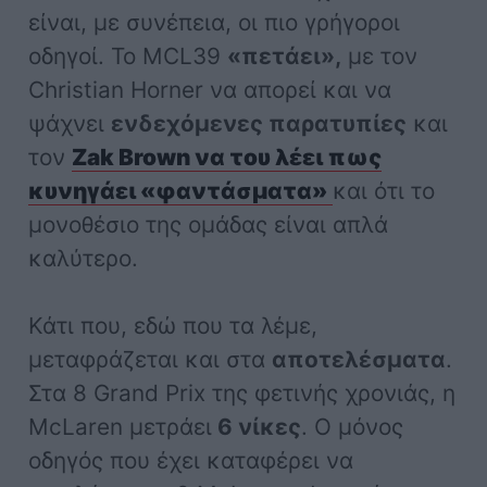
είναι, με συνέπεια, οι πιο γρήγοροι
οδηγοί. Το MCL39
«πετάει»,
με τον
Christian Horner να απορεί και να
ψάχνει
ενδεχόμενες παρατυπίες
και
τον
Zak Brown να του λέει πως
κυνηγάει «φαντάσματα»
και ότι το
μονοθέσιο της ομάδας είναι απλά
καλύτερο.
Κάτι που, εδώ που τα λέμε,
μεταφράζεται και στα
αποτελέσματα
.
Στα 8 Grand Prix της φετινής χρονιάς, η
McLaren μετράει
6 νίκες
. Ο μόνος
οδηγός που έχει καταφέρει να