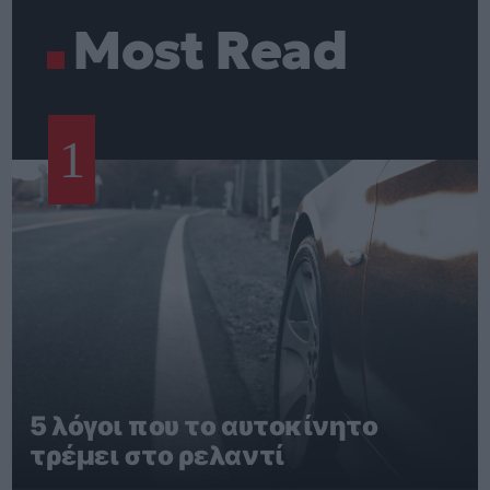
Most Read
1
5 λόγοι που το αυτοκίνητο
τρέμει στο ρελαντί