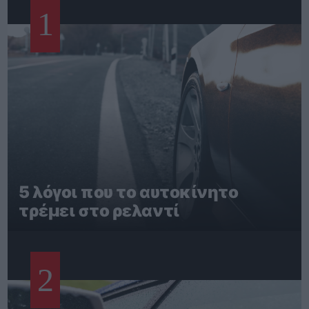
1
5 λόγοι που το αυτοκίνητο
τρέμει στο ρελαντί
2