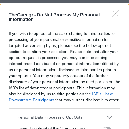
μονοθέσιο του Verstappen στο Μαϊάμι,
ωστόσο ο ίδιος παραμένει σκεπτικός:
TheCars.gr -
Do Not Process My Personal
Information
«Αν δεις τη διαφορά, όχι. Δεν
If you wish to opt-out of the sale, sharing to third parties, or
processing of your personal or sensitive information for
ξέρω. Θα συνεχίσουμε να
targeted advertising by us, please use the below opt-out
δουλεύουμε».
section to confirm your selection. Please note that after your
opt-out request is processed you may continue seeing
interest-based ads based on personal information utilized by
us or personal information disclosed to third parties prior to
your opt-out. You may separately opt-out of the further
disclosure of your personal information by third parties on the
F1
Max Verstappen
McLaren
Red Bull
IAB’s list of downstream participants. This information may
Όσκαρ Πιάστρι
also be disclosed by us to third parties on the
IAB’s List of
Downstream Participants
that may further disclose it to other
third parties.
Personal Data Processing Opt Outs
I want to opt-out of the Sharing of my