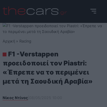
Skip
to
content
Αρχική
»
Racing
F1 -Verstappen
προειδοποιεί τον Piastri:
«Έπρεπε να το περιμένει
μετά τη Σαουδική Αραβία»
Νίκος Ντίνος
|
08/05/2025 10:00