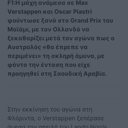
F1:Η μάχη ανάμεσα σε Max
Verstappen και Oscar Piastri
φούντωσε ξανά στο Grand Prix του
Μαϊάμι, με τον Ολλανδό να
ξεκαθαρίζει μετά τον αγώνα πως ο
Αυστραλός «θα έπρεπε να
περιμένει» τη σκληρή άμυνα, με
φόντο την ένταση που είχε
προηγηθεί στη Σαουδική Αραβία.
Στην εκκίνηση του αγώνα στη
Φλόριντα, ο Verstappen ξεπέρασε
άμεσα την απειλή του Lando Norris,