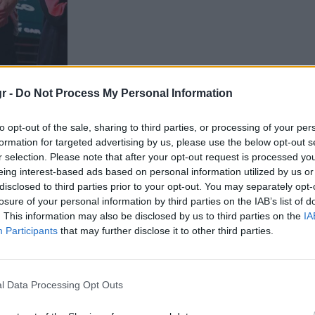
r -
Do Not Process My Personal Information
to opt-out of the sale, sharing to third parties, or processing of your per
formation for targeted advertising by us, please use the below opt-out s
r selection. Please note that after your opt-out request is processed y
eing interest-based ads based on personal information utilized by us or
disclosed to third parties prior to your opt-out. You may separately opt-
ς Αραβίας
, υπήρξε παράλληλη μετάδοση σε
losure of your personal information by third parties on the IAB’s list of
 Ant1+ για τους μικρούς φίλους του
. This information may also be disclosed by us to third parties on the
IA
ικά εφέ και απλοποιημένες πληροφορίες! Η
Participants
that may further disclose it to other third parties.
φή του αγώνα, όμως τις εντυπώσεις έκλεψε
η του γνωστού τηλεπαρουσιαστή Πάνου
l Data Processing Opt Outs
ς Formula 1 στον ANT1.
Η Ολίβια τα πήγε
με τον επόμενο αγώνα.