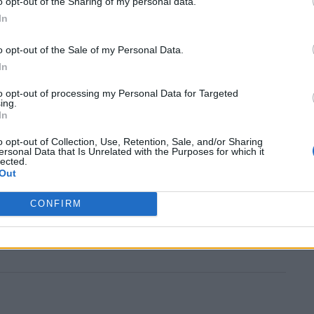
o opt-out of the Sharing of my personal data.
In
o opt-out of the Sale of my Personal Data.
Τι είναι αυτές οι
In
μικρές «τρίχες» από
to opt-out of processing my Personal Data for Targeted
καουτσούκ στα
ing.
In
ελαστικά των
αυτοκινήτων;
o opt-out of Collection, Use, Retention, Sale, and/or Sharing
ersonal Data that Is Unrelated with the Purposes for which it
lected.
Out
CONFIRM