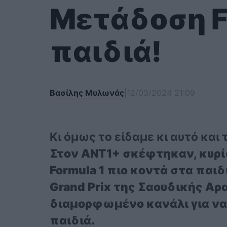
Μετάδοση Fo
παιδιά!
Βασίλης Μυλωνάς
|
12/03/2024 21:09
Κι όμως το είδαμε κι αυτό και
Στον ΑΝΤ1+ σκέφτηκαν, κυρί
Formula 1 πιο κοντά στα παιδι
Grand Prix της Σαουδικής Αρα
διαμορφωμένο κανάλι για να
παιδιά.