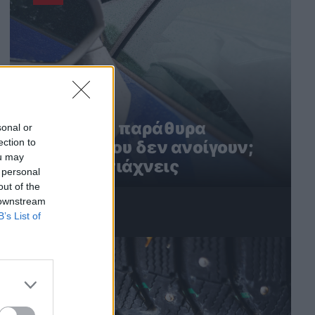
Ηλεκτρικά παράθυρα
sonal or
ection to
αυτοκινήτου δεν ανοίγουν;
ou may
Έτσι τα φτιάχνεις
 personal
out of the
 downstream
B’s List of
3