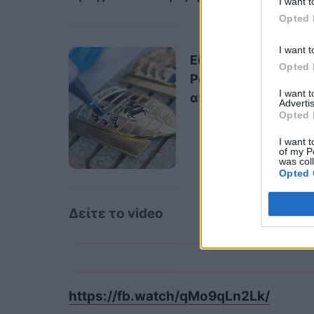
I want t
Opted 
I want t
Είναι το σήμα της
Opted 
Porsche φτιαγμένο
I want 
από χρυσό;
Advertis
Opted 
I want t
of my P
was col
Opted 
Δείτε το video
https://fb.watch/qMo9qLn2Lk/