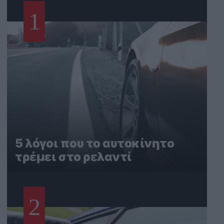
1
5 λόγοι που το αυτοκίνητο
τρέμει στο ρελαντί
2