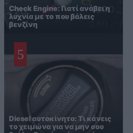
Check Engine: Γιατί ανάβει η
λυχνία με το που βάλεις
βενζίνη
5
Diesel αυτοκίνητο: Τι κάνεις
το χειμώνα για να μην σου