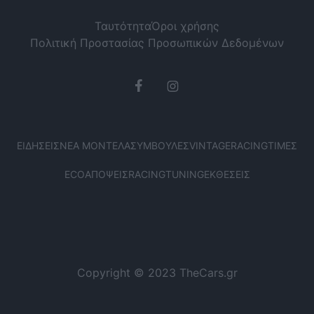
Ταυτότητα
Όροι χρήσης
Πολιτική Προστασίας Προσωπικών Δεδομένων
ΕΙΔΉΣΕΙΣ
ΝΈΑ ΜΟΝΤΈΛΑ
ΣΥΜΒΟΥΛΈΣ
VINTAGE
RACING
ΤΙΜΈΣ
ECO
ΑΠΌΨΕΙΣ
RACING
TUNING
ΕΚΘΈΣΕΙΣ
Copyright © 2023 TheCars.gr