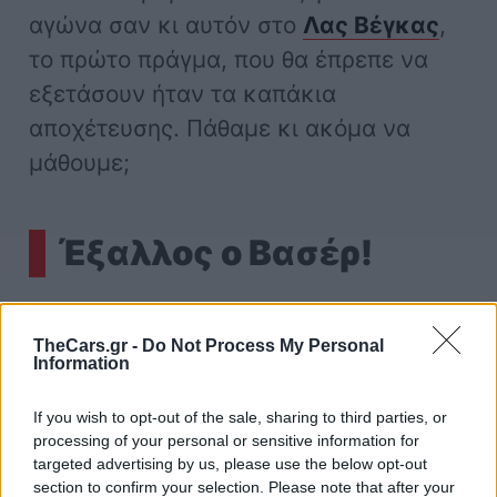
αγώνα σαν κι αυτόν στο
Λας Βέγκας
,
το πρώτο πράγμα, που θα έπρεπε να
εξετάσουν ήταν τα καπάκια
αποχέτευσης. Πάθαμε κι ακόμα να
μάθουμε;
Έξαλλος ο Βασέρ!
Ο Φρεντ Βασέρ, αγωνιστικός
TheCars.gr -
Do Not Process My Personal
διευθυντής της
Ferrari
, δήλωσε για το
Information
περιστατικό στο Λας Βέγκας: “έχουν
If you wish to opt-out of the sale, sharing to third parties, or
καταστραφεί όλα στο μονοθέσιο. Ο
processing of your personal or sensitive information for
κινητήρας, το σασί, η μπαταρία είναι
targeted advertising by us, please use the below opt-out
section to confirm your selection. Please note that after your