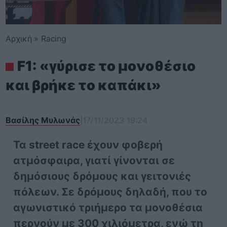
Αρχική
»
Racing
F1: «γύρισε το μονοθέσιο
και βρήκε το καπάκι»
Βασίλης Μυλωνάς
|
17/11/2023 19:24
Τα street race έχουν φοβερή
ατμόσφαιρα, γιατί γίνονται σε
δημόσιους δρόμους και γειτονιές
πόλεων. Σε δρόμους δηλαδή, που το
αγωνιστικό τριήμερο τα μονοθέσια
περνούν με 300 χιλιόμετρα, ενώ τη