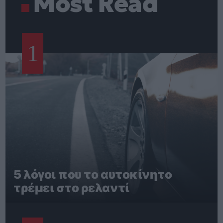
Most Read
1
5 λόγοι που το αυτοκίνητο
τρέμει στο ρελαντί