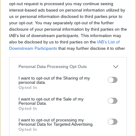
εντελώς κατεστραμμένα.
Θα μας
opt-out request is processed you may continue seeing
κοστίσει μια περιουσία η επισκευή
interest-based ads based on personal information utilized by
us or personal information disclosed to third parties prior to
και ******κε η προσπάθεια του
your opt-out. You may separately opt-out of the further
Κάρλος Σάινθ
. Tέτοια συμβάντα είναι
disclosure of your personal information by third parties on the
IAB’s list of downstream participants. This information may
απαράδεκτα για τη σημερινή Formula1”.
also be disclosed by us to third parties on the
IAB’s List of
Downstream Participants
that may further disclose it to other
third parties.
About the author
Personal Data Processing Opt Outs
I want to opt-out of the Sharing of my
personal data.
Βασίλης Μυλωνάς
Opted In
I want to opt-out of the Sale of my
Personal Data.
Opted In
I want to opt-out of processing my
F1
grand prix
Λας Βέγκας
Personal Data for Targeted Advertising.
Opted In