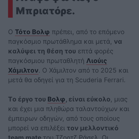
Μπριατόρε.
Ο
Τότο Βολφ
πρέπει, από το επόμενο
παγκόσμιο πρωτάθλημα και μετά,
να
καλύψει τη θέση του
επτά φορές
παγκόσμιου πρωταθλητή
Λιούις
Χάμιλτον
. Ο Χάμιλτον από το 2025 και
μετά θα οδηγεί για τη Scuderia Ferrari.
Tο έργο του
Βολφ
, είναι εύκολο
, μιας
και έχει μια πληθώρα ταλαντούχων και
έμπειρων οδηγών, από τους οποίους
μπορεί να επιλέξει
τον μελλοντικό
team mate
του Τζορτζ Ράσελ. Οι