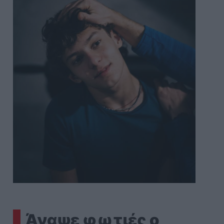
Άναψε φωτιές ο