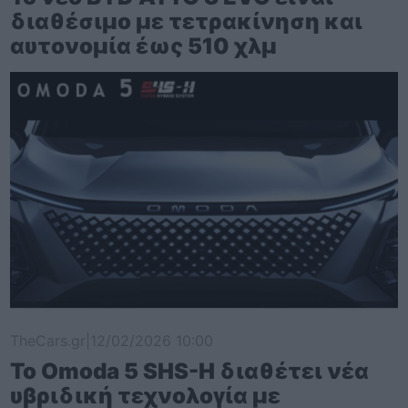
διαθέσιμο με τετρακίνηση και
αυτονομία έως 510 χλμ
TheCars.gr
|
12/02/2026 10:00
Το Omoda 5 SHS-H διαθέτει νέα
υβριδική τεχνολογία με