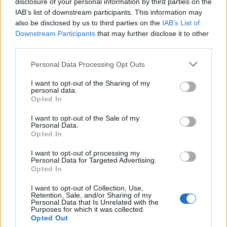
Δοκιμάζουμε το οικογενειακό
disclosure of your personal information by third parties on the
IAB’s list of downstream participants. This information may
ηλεκτρικό Omoda 5
also be disclosed by us to third parties on the
IAB’s List of
Downstream Participants
that may further disclose it to other
third parties.
Personal Data Processing Opt Outs
I want to opt-out of the Sharing of my
personal data.
Opted In
I want to opt-out of the Sale of my
Personal Data.
Opted In
I want to opt-out of processing my
Personal Data for Targeted Advertising.
Opted In
I want to opt-out of Collection, Use,
Retention, Sale, and/or Sharing of my
Personal Data that Is Unrelated with the
Purposes for which it was collected.
TheCars.gr
|
16/02/2026 20:00
Opted Out