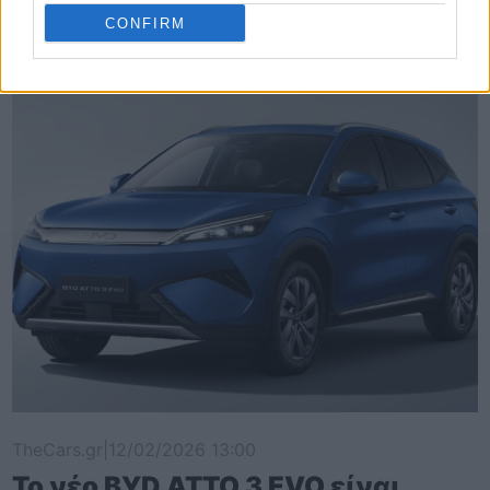
Η Volkswagen παρουσιάζει το νέο
CONFIRM
T-Roc
TheCars.gr
|
12/02/2026 13:00
Το νέο BYD ATTO 3 EVO είναι