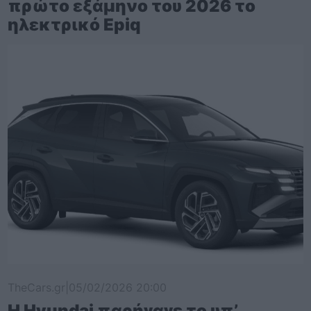
πρώτο εξάμηνο του 2026 το
ηλεκτρικό Epiq
TheCars.gr
|
05/02/2026 20:00
Η Hyundai παρήγαγε το υπ’