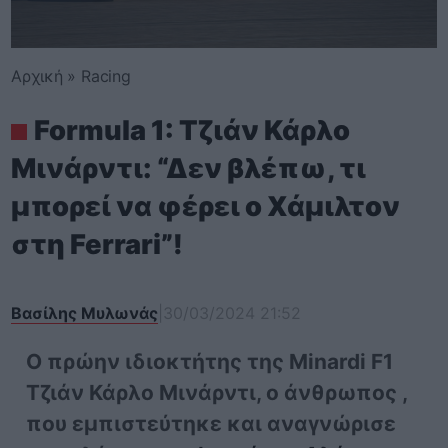
Αρχική
»
Racing
Formula 1: Tζιάν Κάρλο
Μινάρντι: “Δεν βλέπω, τι
μπορεί να φέρει ο Χάμιλτον
στη Ferrari”!
Βασίλης Μυλωνάς
|
30/03/2024 21:52
Ο πρώην ιδιοκτήτης της Minardi F1
Τζιάν Κάρλο Μινάρντι, ο άνθρωπος ,
που εμπιστεύτηκε και αναγνώρισε