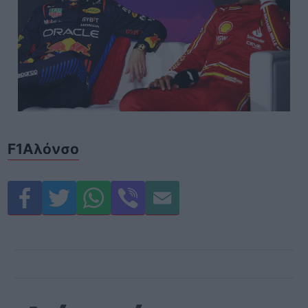
F1
Αλόνσο