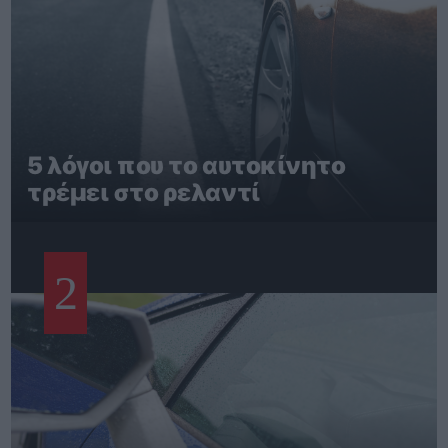
5 λόγοι που το αυτοκίνητο
τρέμει στο ρελαντί
2