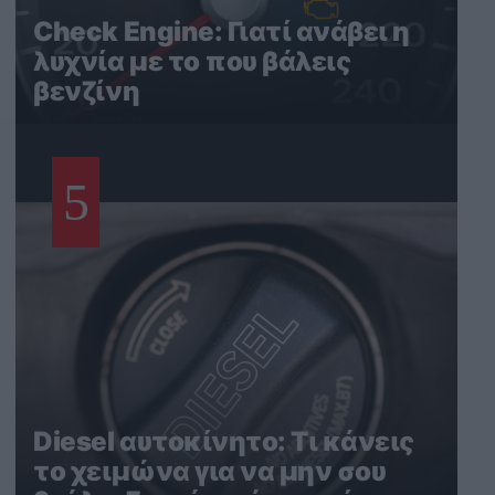
Check Engine: Γιατί ανάβει η
λυχνία με το που βάλεις
βενζίνη
5
Diesel αυτοκίνητο: Τι κάνεις
το χειμώνα για να μην σου