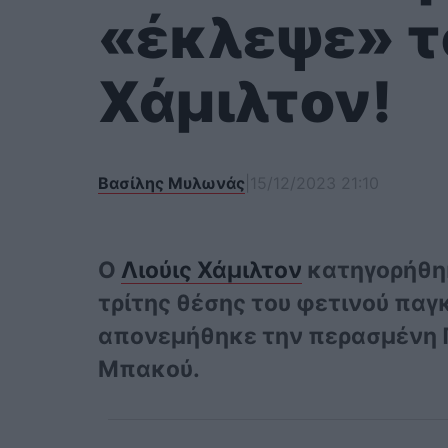
«έκλεψε» τ
Χάμιλτον!
Βασίλης Μυλωνάς
|
15/12/2023 21:10
Ο
Λιούις Χάμιλτον
κατηγορήθηκ
τρίτης θέσης του φετινού πα
απονεμήθηκε την περασμένη Π
Μπακού.