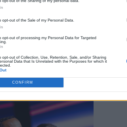
o opt-out of the Sharing of my personal data.
που το είχε πάρει βρέθηκε και σύντομα το
In
ercedes
.
o opt-out of the Sale of my Personal Data.
In
to opt-out of processing my Personal Data for Targeted
ing.
στα κοινωνικά δίκτυα
In
o opt-out of Collection, Use, Retention, Sale, and/or Sharing
ersonal Data that Is Unrelated with the Purposes for which it
ς τρίτης θέσης του φετινού παγκόσμιου
lected.
Out
IA στο Μπακού, δεν το χάρηκε για πολύ. Η
οσιοποιήσει στα κοινωνικά δίκτυα,
ακόμα θα το
CONFIRM
ορούν τον
Λιούις Χάμιλτον
.