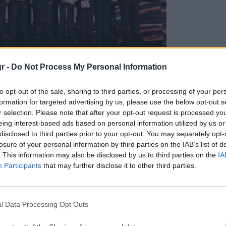
r -
Do Not Process My Personal Information
to opt-out of the sale, sharing to third parties, or processing of your per
formation for targeted advertising by us, please use the below opt-out s
r selection. Please note that after your opt-out request is processed y
Τι είναι αυτές οι
eing interest-based ads based on personal information utilized by us or
μικρές «τρίχες» από
disclosed to third parties prior to your opt-out. You may separately opt-
losure of your personal information by third parties on the IAB’s list of
καουτσούκ στα
. This information may also be disclosed by us to third parties on the
IA
ελαστικά των
Participants
that may further disclose it to other third parties.
αυτοκινήτων;
l Data Processing Opt Outs