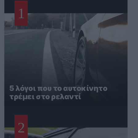
1
5 λόγοι που το αυτοκίνητο
τρέμει στο ρελαντί
2