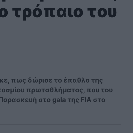
ο τρόπαιο του
ε, πως δώρισε το έπαθλο της
γκοσμίου πρωταθλήματος, που του
αρασκευή στο gala της FIA στο