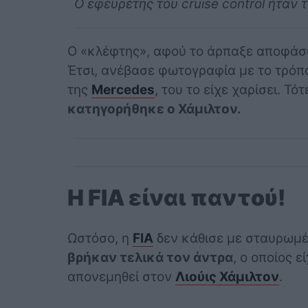
Ο εφευρέτης του cruise control ήταν 
Ο «κλέφτης», αφού το άρπαξε αποφάσισ
Έτσι, ανέβασε φωτογραφία με το τρόπ
της
Mercedes
, του το είχε χαρίσει. Τότ
κατηγορήθηκε ο Χάμιλτον.
Η FIA είναι παντού!
Ωστόσο, η
FIA
δεν κάθισε με σταυρωμέν
βρήκαν τελικά τον άντρα
, ο οποίος ε
απονεμηθεί στον
Λιούις Χάμιλτον
.