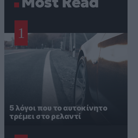
Most Read
1
5 λόγοι που το αυτοκίνητο
τρέμει στο ρελαντί