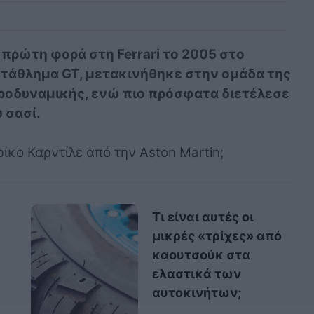
 πρώτη φορά στη Ferrari το 2005 στο
ωτάθλημα GT, μετακινήθηκε στην ομάδα της
εροδυναμικής, ενώ πιο πρόσφατα διετέλεσε
 σασί.
ρίκο Καρντίλε από την Aston Martin;
Τι είναι αυτές οι
μικρές «τρίχες» από
καουτσούκ στα
ελαστικά των
αυτοκινήτων;