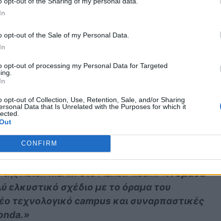
o opt-out of the Sharing of my personal data.
In
o opt-out of the Sale of my Personal Data.
ητα δόθηκε το 1902!
In
to opt-out of processing my Personal Data for Targeted
στούν τον Enrico για όλη τη σκληρή δουλειά
ing.
In
o opt-out of Collection, Use, Retention, Sale, and/or Sharing
ersonal Data that Is Unrelated with the Purposes for which it
lected.
Out
CONFIRM
ωσης υποστηρίζουν ότι ο Cardile θα ενταχθεί
 ζητήθηκε σχόλιο για την αναφερόμενη άφιξη
της Aston Martin στο PlanetF1.com:
«Η ομάδα
λύ ελκυστικό σχέδιο με το όραμα του
 νέο τεχνολογικό campus και συναρπαστικές
onda.»