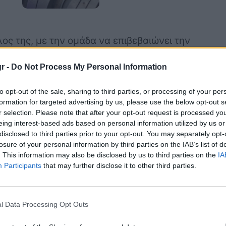
λος της, με την ομάδα να επιβεβαιώνει την
αλής της ομάδας Fred Vasseur να αναλαμβάνει
r -
Do Not Process My Personal Information
to opt-out of the sale, sharing to third parties, or processing of your per
formation for targeted advertising by us, please use the below opt-out s
r selection. Please note that after your opt-out request is processed y
eing interest-based ads based on personal information utilized by us or
ότι ο Enrico Cardile αποχωρεί από την
disclosed to third parties prior to your opt-out. You may separately opt-
 το ρόλο του ως τεχνικός διευθυντής του
losure of your personal information by third parties on the IAB’s list of
. This information may also be disclosed by us to third parties on the
IA
 Ferrari.
Participants
that may further disclose it to other third parties.
σίας με τη Ferrari, ο Cardile υπέβαλε την
μεση ισχύ και ως προσωρινό μέτρο, ο τομέας
l Data Processing Opt Outs
 της ομάδας, Frederic Vasseur.