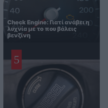
Check Engine: Γιατί ανάβει η
λυχνία με το που βάλεις
βενζίνη
5