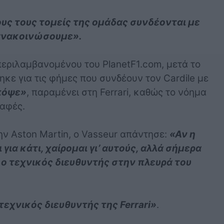
υς τους τομείς της ομάδας συνδέονται με
α ανακοινώσουμε».
εριλαμβανομένου του PlanetF1.com, μετά το
ηκε για τις φήμες που συνδέουν τον Cardile με
πόψε»
, παραμένει στη Ferrari, καθώς το νόημα
σαφές.
ην Aston Martin, ο Vasseur απάντησε:
«Αν η
για κάτι, χαίρομαι γι’ αυτούς, αλλά σήμερα
ι ο τεχνικός διευθυντής στην πλευρά του
τεχνικός διευθυντής της Ferrari»
.