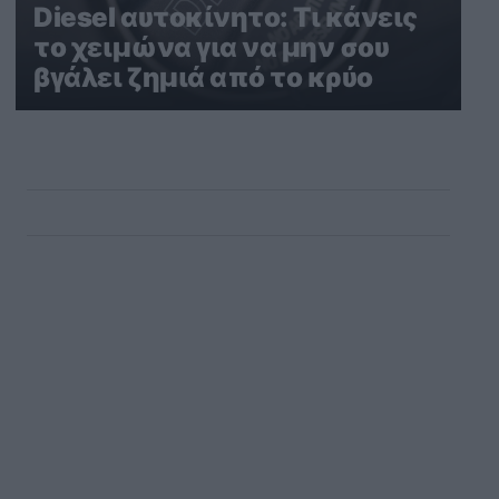
Diesel αυτοκίνητο: Τι κάνεις
το χειμώνα για να μην σου
βγάλει ζημιά από το κρύο