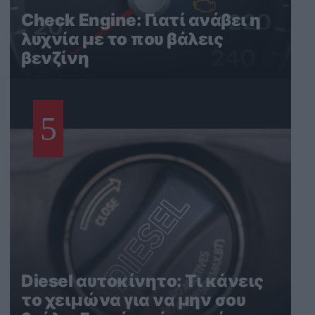
Check Engine: Γιατί ανάβει η
λυχνία με το που βάλεις
βενζίνη
5
Diesel αυτοκίνητο: Τι κάνεις
το χειμώνα για να μην σου