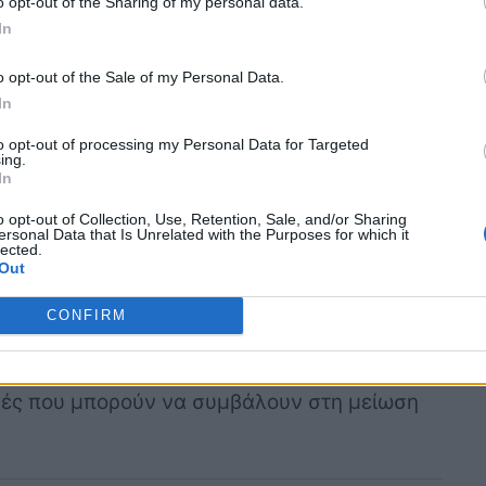
o opt-out of the Sharing of my personal data.
In
ς καυσίμου μέσω της σωστής συντήρησης
o opt-out of the Sale of my Personal Data.
In
μου σε χαμηλά επίπεδα , είναι σημαντικό να
to opt-out of processing my Personal Data for Targeted
 αλλάζεται τακτικά
μαζί με το
φίλτρο λαδιού
.
ing.
In
 και της τριβής, αποτρέποντας τη δημιουργία
την απόδοση του κινητήρα.
o opt-out of Collection, Use, Retention, Sale, and/or Sharing
ersonal Data that Is Unrelated with the Purposes for which it
lected.
Out
CONFIRM
ιόμετρα!
κές που μπορούν να συμβάλουν στη μείωση