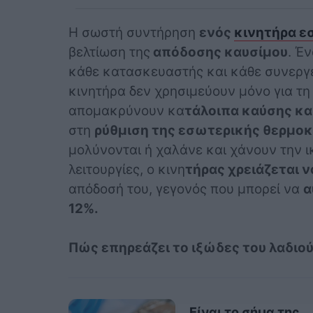
Η σωστή συντήρηση
ενός
κινητήρα ε
βελτίωση της
απόδοσης καυσίμου
. Έ
κάθε κατασκευαστής και κάθε συνεργε
κινητήρα δεν χρησιμεύουν μόνο για τη
απομακρύνουν κα
τάλοιπα καύσης κα
στη
ρύθμιση της εσωτερικής θερμοκ
μολύνονται ή χαλάνε και χάνουν την ι
λειτουργίες, ο κινη
τήρας χρειάζεται ν
απόδοσή του, γεγονός που μπορεί να
α
12%.
Πώς επηρεάζει το ιξώδες του λαδιο
Είναι το σήμα της