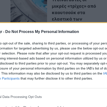
μικρές «τρίχες» από
καουτσούκ στα
ελαστικά των
αυτοκινήτων;
r -
Do Not Process My Personal Information
to opt-out of the sale, sharing to third parties, or processing of your per
formation for targeted advertising by us, please use the below opt-out s
αδιού
είναι επίσης σημαντική για την
r selection. Please note that after your opt-out request is processed y
 αν σε έναν κινητήρα που απαιτεί λ
άδι 0W-
eing interest-based ads based on personal information utilized by us or
disclosed to third parties prior to your opt-out. You may separately opt-
εί αυξημένη τριβή κατά την εκκίνηση σε
losure of your personal information by third parties on the IAB’s list of
ύτερο λάδι
δεν ρέει το ίδιο εύκολα
. Ακόμα και
. This information may also be disclosed by us to third parties on the
IA
 με τον καιρό μπορεί να αρχίσει να πυκνώνει
Participants
that may further disclose it to other third parties.
λεσμα να μην έχει πλέον τις ίδιες ιδιότητες
την κατανάλωση και την απόδοση.
l Data Processing Opt Outs