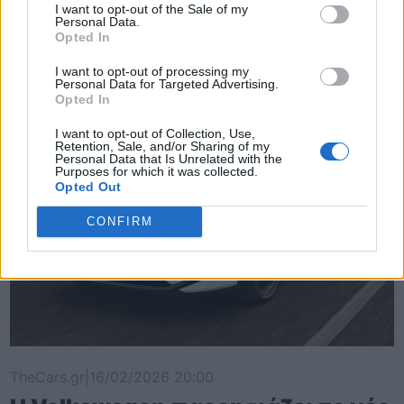
Δοκιμάζουμε το οικογενειακό
I want to opt-out of the Sale of my
Personal Data.
ηλεκτρικό Omoda 5
Opted In
I want to opt-out of processing my
Personal Data for Targeted Advertising.
Opted In
I want to opt-out of Collection, Use,
Retention, Sale, and/or Sharing of my
Personal Data that Is Unrelated with the
Purposes for which it was collected.
Opted Out
CONFIRM
TheCars.gr
|
16/02/2026 20:00