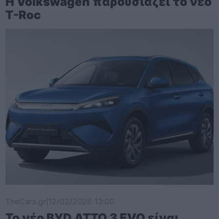
Η Volkswagen παρουσιάζει το νέο
T-Roc
TheCars.gr
|
12/02/2026 13:00
Το νέο BYD ATTO 3 EVO είναι