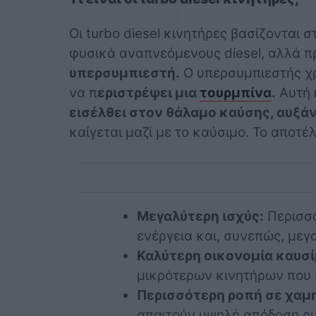
Οι turbo diesel κινητήρες βασίζονται σ
φυσικά αναπνεόμενους diesel, αλλά π
υπερσυμπιεστή.
Ο υπερσυμπιεστής χρ
να π
εριστρέψει μια
τουρμπίνα
.
Αυτή
εισέλθει στον θάλαμο καύσης, αυξά
καίγεται μαζί με το καύσιμο. Το αποτέλ
Μεγαλύτερη ισχύς:
Περισσό
ενέργεια και, συνεπώς, μεγ
Καλύτερη οικονομία καυσί
μικρότερων κινητήρων που
Περισσότερη ροπή σε χαμ
απαιτούν υψηλή απόδοση ρ