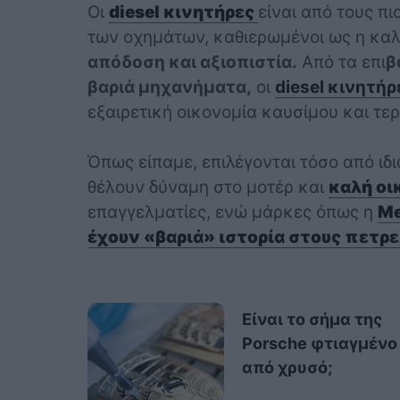
Οι
diesel κινητήρες
είναι από τους πι
των οχημάτων, καθιερωμένοι ως η καλ
απόδοση και αξιοπιστία.
Από τα επι
β
βαριά μηχανήματα,
οι
diesel κινητήρ
εξαιρετική οικονομία καυσίμου και τε
Όπως είπαμε, επιλέγονται τόσο από ιδ
θέλουν δύναμη στο μοτέρ και
καλή οι
επαγγελματίες, ενώ μάρκες όπως η
Me
έχουν «βαριά» ιστορία στους πετρ
Είναι το σήμα της
Porsche φτιαγμένο
από χρυσό;