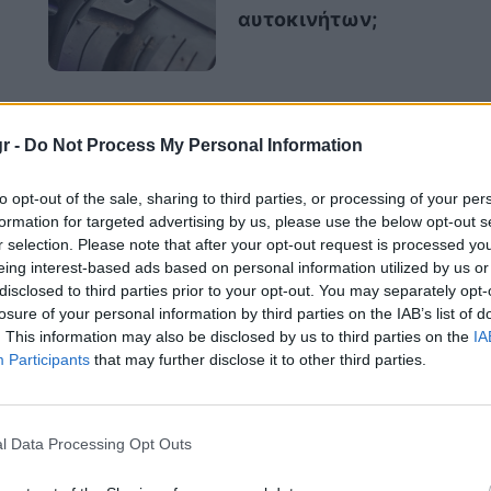
αυτοκινήτων;
 του υπερσυμπιεστή (turbocharger)
έχει
r -
Do Not Process My Personal Information
ίας τους, βελτιώνοντας την αποδοτικότητα
to opt-out of the sale, sharing to third parties, or processing of your per
ι η διαφορά μεταξύ ενός συμβατικού diesel
formation for targeted advertising by us, please use the below opt-out s
r selection. Please note that after your opt-out request is processed y
eing interest-based ads based on personal information utilized by us or
disclosed to third parties prior to your opt-out. You may separately opt-
losure of your personal information by third parties on the IAB’s list of
. This information may also be disclosed by us to third parties on the
IA
Participants
that may further disclose it to other third parties.
esel κινητήρες;
ρες χρησιμοποιούν την υψη
λή συμπίεση του
l Data Processing Opt Outs
να παράγουν θερμότητα
, η οποία αναφλέγει
πως συμβαίνει στους βενζινοκινητήρες. Αυτή η