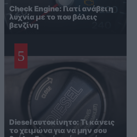
Check Engine: Γιατί ανάβει η
λυχνία με το που βάλεις
βενζίνη
5
Diesel αυτοκίνητο: Τι κάνεις
το χειμώνα για να μην σου