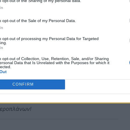
o opt-out of the Sharing of my personal data.
τούς
εξαιρετικά αποδοτικούς,
ειδικά σε
In
, όπως
φορτηγά, λεωφορεία και γεωργικά
o opt-out of the Sale of my Personal Data.
In
σχεδίαση με λιγότερα εξαρτήματα, κάτι που
to opt-out of processing my Personal Data for Targeted
ing.
αι αυξάνει τη διάρκεια ζωής τους
.
In
μηλότερες στροφές, παράγουν περισσότερη
o opt-out of Collection, Use, Retention, Sale, and/or Sharing
α
βαριά φορτία και ρυμουλκήσεις
. Ωστόσο, το
ersonal Data that Is Unrelated with the Purposes for which it
lected.
ι αποκλειστικά από την
ατμοσφαιρική πίεση
Out
ορίζει την ισχύ τους.
CONFIRM
αεροπλάνων!