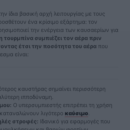
την ίδια βασική αρχή λειτουργίας με τους
ροσθέτουν ένα κρίσιμο εξάρτημα: τον
ησιμοποιεί την ενέργεια των καυσαερίων για
η τουρμπίνα συμπιέζει τον αέρα πριν
νοντας έτσι την ποσότητα του αέρα
που
εσμα είναι:
τερος καυστήρας σημαίνει περισσότερη
αλύτερη ιπποδύναμη.
μου:
Ο υπερσυμπιεστής επιτρέπει τη χρήση
 καταναλώνουν λιγότερο
καύσιμο
.
ηλές στροφές:
Ιδανικό για εφαρμογές που
υμουλκήσεων και βαριών φορτίων.