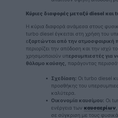
Κύριες διαφορές μεταξύ diesel και 
Η κύρια διαφορά ανάμεσα στους φυσικ
turbo diesel έγκειται στη χρήση του υ
ε
ξαρτώνται από την ατμοσφαιρική π
περιορίζει την απόδοση και την ισχύ του
χρησιμοποιούν υπ
ερσυμπιεστές για ν
θάλαμο καύσης,
παράγοντας περισσότε
Σχεδίαση:
Οι turbo diesel 
προσθήκης του υπερσυμπιεστ
καλύτερα.
Οικονομία καυσίμου:
Οι tu
ενέργεια των
καυσαερίων
σε σύγκριση με τους φυσικ