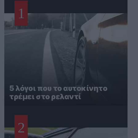
1
5 λόγοι που το αυτοκίνητο
τρέμει στο ρελαντί
2