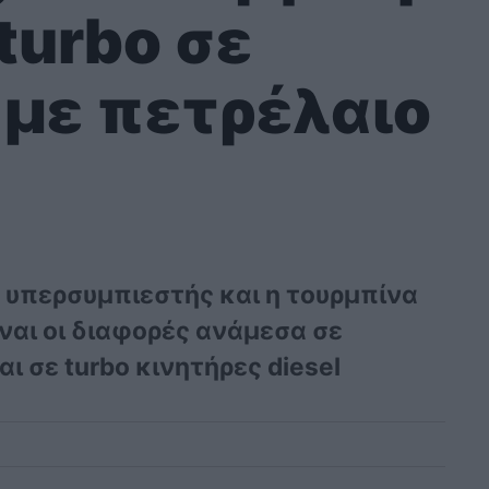
turbo σε
 με πετρέλαιο
ο υπερσυμπιεστής και η τουρμπίνα
ίναι οι διαφορές ανάμεσα σε
ι σε turbo κινητήρες diesel