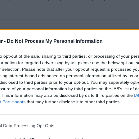
Τι είναι αυτές οι
r -
Do Not Process My Personal Information
μικρές «τρίχες» από
καουτσούκ στα
to opt-out of the sale, sharing to third parties, or processing of your per
ελαστικά των
formation for targeted advertising by us, please use the below opt-out s
αυτοκινήτων;
r selection. Please note that after your opt-out request is processed y
eing interest-based ads based on personal information utilized by us or
disclosed to third parties prior to your opt-out. You may separately opt-
losure of your personal information by third parties on the IAB’s list of
. This information may also be disclosed by us to third parties on the
IA
ται από διάφορα υλικά, ανάλογα με το είδος
Participants
that may further disclose it to other third parties.
φίλτρου. Μπορεί να είναι από χαρτί, βαμβάκι,
 ακόμα και μεταλλικό πλέγμα. Συνήθως
l Data Processing Opt Outs
βλημα κοντά στον κινητήρα και συνδέονται με