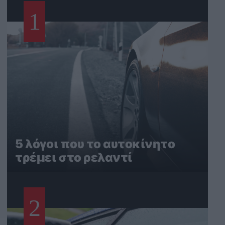
1
5 λόγοι που το αυτοκίνητο
τρέμει στο ρελαντί
2