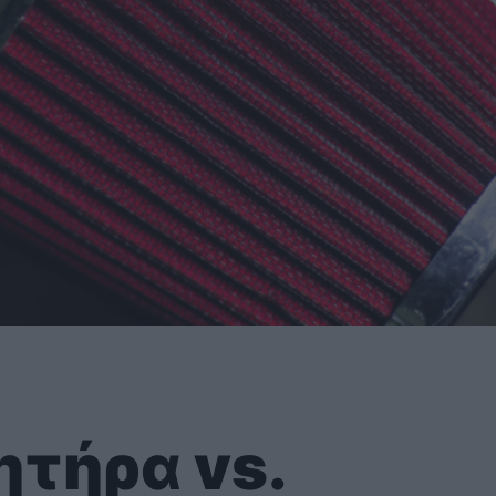
ητήρα vs.