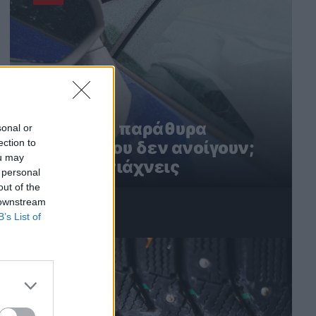
Ηλεκτρικά παράθυρα
sonal or
ection to
αυτοκινήτου δεν ανοίγουν;
ou may
Έτσι τα φτιάχνεις
 personal
out of the
 downstream
B’s List of
3