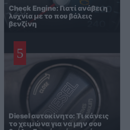
Check Engine: Γιατί ανάβει η
λυχνία με το που βάλεις
βενζίνη
5
Diesel αυτοκίνητο: Τι κάνεις
το χειμώνα για να μην σου