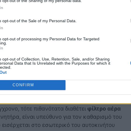
o opt-out of the Sharing of my personal data.
In
o opt-out of the Sale of my Personal Data.
In
ρτημα, το φίλτρο αέρα κινητήρα είναι
to opt-out of processing my Personal Data for Targeted
 συντήρηση. Οι περισσότεροι κατασκευαστές
ing.
In
τασή του κάθ
ε 15.000 με 25.000 χλμ.,
ες οδήγησης. Ο έλεγχός του σε κάθε αλλαγή
o opt-out of Collection, Use, Retention, Sale, and/or Sharing
ersonal Data that Is Unrelated with the Purposes for which it
 .
lected.
Out
ο αέρα καμπίνας;
CONFIRM
γχρονο, τότε πιθανότατα διαθέτει
φίλτρο αέρα
νητήρα, είναι υπεύθυνο για τον καθαρισμό του
 εισέρχεται στο εσωτερικό του αυτοκινήτου