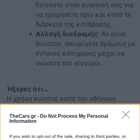
Εστιάστε στην αναπνοή σας για
να ηρεμήσετε πριν και κατά τη
διάρκεια της κατάβασης.
Αλλαγή διαδρομής
: Αν είναι
δυνατόν, αποφύγετε δρόμους με
έντονες κατηφόρες μέχρι να
νιώσετε πιο σίγουροι.
Ήξερες ότι...
Η χρήση κινητού κατά την οδήγηση
αυξάνει την πιθανότητα ατυχήματος
TheCars.gr -
Do Not Process My Personal
κατά 20 φορές!
Information
If you wish to opt-out of the sale, sharing to third parties, or