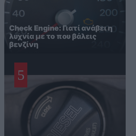
Check Engine: Γιατί ανάβει η
λυχνία με το που βάλεις
βενζίνη
5