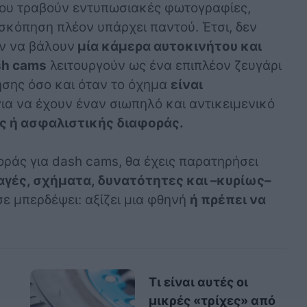
ου τραβούν εντυπωσιακές φωτογραφίες,
οσκόπηση πλέον υπάρχει παντού. Έτσι, δεν
υν να βάλουν
μία κάμερα αυτοκινήτου και
sh cams
λειτουργούν ως ένα επιπλέον ζευγάρι
γησης όσο και όταν το όχημα
είναι
 για να έχουν έναν σιωπηλό και αντικειμενικό
 ή ασφαλιστικής διαφοράς.
οράς για dash cams, θα έχεις παρατηρήσει
γές, σχήματα, δυνατότητες και –κυρίως–
ε μπερδέψει: αξίζει μια φθηνή
ή πρέπει να
Τι είναι αυτές οι
μικρές «τρίχες» από