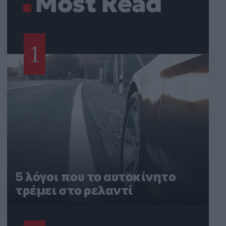
Most Read
1
5 λόγοι που το αυτοκίνητο
τρέμει στο ρελαντί