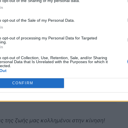
o opt-out of the Sharing of my personal data.
 λειτουργίες
, που στην πράξη δεν χρειάζεσαι
In
αίνονται εντυπωσιακές στο χαρτί, αλλά δεν
o opt-out of the Sale of my Personal Data.
ές συνθήκες.
In
οί δεν χρειάζονται μια
to opt-out of processing my Personal Data for Targeted
ing.
α αυτοκίνητου
In
o opt-out of Collection, Use, Retention, Sale, and/or Sharing
ersonal Data that Is Unrelated with the Purposes for which it
 μια dash cam, τόσο περισσότερα
lected.
Out
βά μοντέλα διαθέτουν συχνά 4K βίντεο
τες cloud upload, ακόμα και ειδοποιήσεις
CONFIRM
αι:
όντως τα χρειάζεσαι όλα αυτά;
ς της ζωής μας κολλημένοι στην κίνηση!