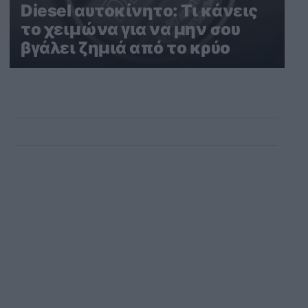
Diesel αυτοκίνητο: Τι κάνεις
το χειμώνα για να μην σου
βγάλει ζημιά από το κρύο