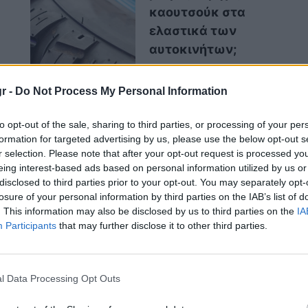
καουτσούκ στα
ελαστικά των
αυτοκινήτων;
r -
Do Not Process My Personal Information
 φθηνές dash cams μπορεί να έχουν
to opt-out of the sale, sharing to third parties, or processing of your per
formation for targeted advertising by us, please use the below opt-out s
ποιότητα εικόνας,
όμω
ς οι μεσαίας
r selection. Please note that after your opt-out request is processed y
ον μέσο οδηγό
. Συνήθως προσφέρουν
υψηλή
eing interest-based ads based on personal information utilized by us or
νίας, καταγραφή μέσω GPS και λειτουργία
disclosed to third parties prior to your opt-out. You may separately opt-
losure of your personal information by third parties on the IAB’s list of
ι σταθμευμένο. Όλα δηλαδή όσα χρειάζεσαι για
. This information may also be disclosed by us to third parties on the
IA
Participants
that may further disclose it to other third parties.
l Data Processing Opt Outs
ιώνονται σημαντικά. Τα επιπλέον χρήματα που