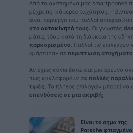
Από τα αγαπημένα μας smartphones π
μέχρι τις κάμερες ταχύτητας, η βιντε
είναι περίεργο που πολλοί αποφασίζο
στο
αυτοκίνητό
τους.
Οι γνωστές
da
μάτια, τόσο κατά τη διάρκεια της οδή
παρκαρισμένο
. Πολλοί τις επιλέγουν
«μάρτυρα» σε
περίπτωση ατυχήματος
Αν έχεις κάνει έστω και μια έρευνα αγ
πως κυκλοφορούν σε
πολλές παραλλα
τιμές.
Το πλήθος επιλογών μπορεί να σ
επενδύσεις σε μια ακριβή;
Είναι το σήμα της
Porsche φτιαγμένο