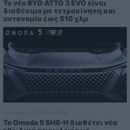
Το νέο BYD ATTO 3 EVO είναι
διαθέσιμο με τετρακίνηση και
αυτονομία έως 510 χλμ
TheCars.gr
|
12/02/2026 10:00
Το Omoda 5 SHS-H διαθέτει νέα