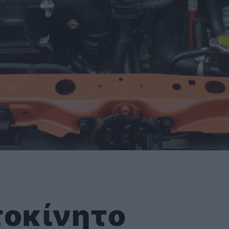
υτοκίνητο