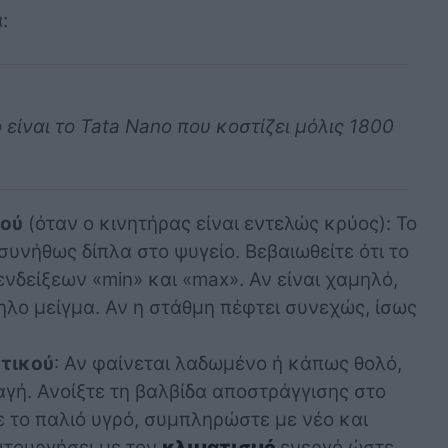
:
είναι το Tata Nano που κοστίζει μόλις 1800
κού
(όταν ο κινητήρας είναι εντελώς κρύος): Το
συνήθως δίπλα στο ψυγείο. Βεβαιωθείτε ότι το
ενδείξεων «min» και «max». Αν είναι χαμηλό,
λο μείγμα. Αν η στάθμη πέφτει συνεχώς, ίσως
κτικού
: Αν φαίνεται λαδωμένο ή κάπως θολό,
αγή. Ανοίξτε τη βαλβίδα αποστράγγισης στο
 το παλιό υγρό, συμπληρώστε με νέο και
ιτουργήσει με τον
κλιματισμό
ενεργό ώστε