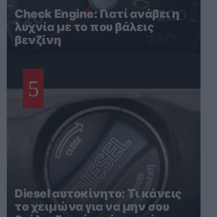
Check Engine: Γιατί ανάβει η
λυχνία με το που βάλεις
βενζίνη
5
Diesel αυτοκίνητο: Τι κάνεις
το χειμώνα για να μην σου