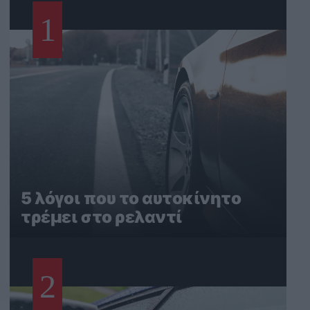
1
5 λόγοι που το αυτοκίνητο
τρέμει στο ρελαντί
2