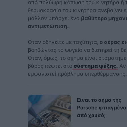
από πολύωρη κόπωση του κινητήρα ή τ
θερμοκρασία του κινητήρα ανεβαίνει ε
μάλλον υπάρχει ένα
βαθύτερο μηχανι
αντιμετώπιση.
Όταν οδηγείτε με ταχύτητα,
ο αέρας ε
β
οηθώντας το ψυγείο να διατηρεί τη θ
Όταν, όμως, το όχημα είναι σταματημέν
βάρος πέφτει στο
σύστημα ψύξης.
Αν 
εμφανιστεί πρόβλημα υπερθέρμανσης.
Είναι το σήμα της
Porsche φτιαγμένο
από χρυσό;