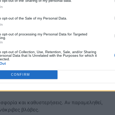
λοφορεί το ψυκτικό υγρό μέσω του κινητήρα.
o opt-out of the Sharing of my personal data.
In
 ρουλεμάν ή τα εσωτερικά πτερύγια), η
νεται και η θερμότητα δεν απομακρύνεται
o opt-out of the Sale of my Personal Data.
ής πίεσης, όπως η κυλινδροκεφαλή.
In
τάτης κολλήσει σε κλειστή θέση, τότε θα
to opt-out of processing my Personal Data for Targeted
πό το να φτάσει στο ψυγείο.
ing.
In
υκτικό υγρό
: Με τον καιρό, το ψυκτικό χάνει
ότητες. Αν δεν αντικαθίσταται τακτικά ή αν
o opt-out of Collection, Use, Retention, Sale, and/or Sharing
ersonal Data that Is Unrelated with the Purposes for which it
 μπορεί να απορροφήσει και να αποβάλλει τη
lected.
Out
CONFIRM
σφορία και καθυστερήσεις. Αν παραμεληθεί,
νάκριβες βλάβες.