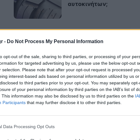
αυτοκινήτων;
r -
Do Not Process My Personal Information
ες αιτίες για
υ αυτοκινήτου στο
to opt-out of the sale, sharing to third parties, or processing of your per
formation for targeted advertising by us, please use the below opt-out s
r selection. Please note that after your opt-out request is processed y
eing interest-based ads based on personal information utilized by us or
disclosed to third parties prior to your opt-out. You may separately opt-
losure of your personal information by third parties on the IAB’s list of
ψυγείου
: Όταν το όχημα είναι σταματημένο ή
. This information may also be disclosed by us to third parties on the
IA
Participants
that may further disclose it to other third parties.
ας
είναι το βασικό μέσο για την κυκλοφορία
ο κινητήρας του ανεμιστήρα καεί, αν χαλάσει
σθητήρας θερμοκρασίας, το ψυκτικό κύκλωμα
l Data Processing Opt Outs
 σωστά.