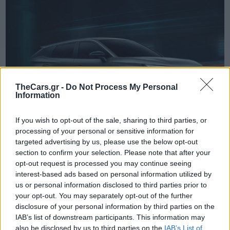
TheCars.gr -
Do Not Process My Personal
Information
If you wish to opt-out of the sale, sharing to third parties, or
processing of your personal or sensitive information for
targeted advertising by us, please use the below opt-out
section to confirm your selection. Please note that after your
opt-out request is processed you may continue seeing
TheCars.gr
|
19/02/2026 18:00
interest-based ads based on personal information utilized by
Δοκιμάζουμε το οικογενειακό
us or personal information disclosed to third parties prior to
ηλεκτρικό Omoda 5
your opt-out. You may separately opt-out of the further
disclosure of your personal information by third parties on the
IAB’s list of downstream participants. This information may
also be disclosed by us to third parties on the
IAB’s List of