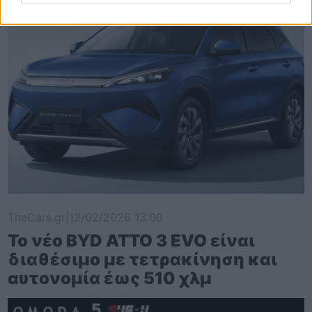
TheCars.gr
|
12/02/2026 13:00
Το νέο BYD ATTO 3 EVO είναι
διαθέσιμο με τετρακίνηση και
αυτονομία έως 510 χλμ