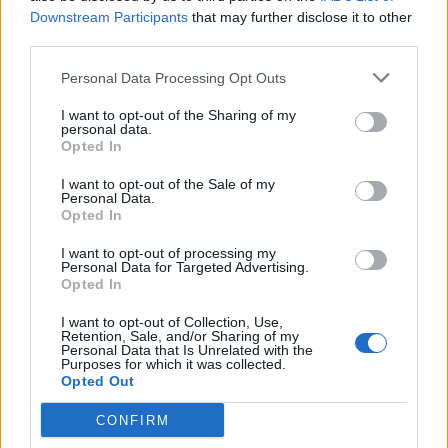
Downstream Participants
that may further disclose it to other
third parties.
Personal Data Processing Opt Outs
I want to opt-out of the Sharing of my
personal data.
Opted In
I want to opt-out of the Sale of my
Personal Data.
Opted In
I want to opt-out of processing my
Personal Data for Targeted Advertising.
Opted In
TheCars.gr
|
16/02/2026 20:00
I want to opt-out of Collection, Use,
Retention, Sale, and/or Sharing of my
Η Volkswagen παρουσιάζει το νέο
Personal Data that Is Unrelated with the
Purposes for which it was collected.
T-Roc
Opted Out
CONFIRM