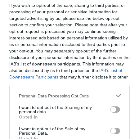
Αν δεν επισκευαστεί έγκαιρα, μπορεί
If you wish to opt-out of the sale, sharing to third parties, or
να επιτρέψει την είσοδο νερού και
processing of your personal or sensitive information for
targeted advertising by us, please use the below opt-out
θερμότητας στο αυτοκίνητο ή ακόμα
section to confirm your selection. Please note that after your
και να προκαλέσει σπάσιμο του
opt-out request is processed you may continue seeing
interest-based ads based on personal information utilized by
τζαμιού.
us or personal information disclosed to third parties prior to
your opt-out. You may separately opt-out of the further
disclosure of your personal information by third parties on the
5. Το τζάμι πέφτει μέσα στην
IAB’s list of downstream participants. This information may
πόρτα
also be disclosed by us to third parties on the
IAB’s List of
Downstream Participants
that may further disclose it to other
third parties.
Ίσως το πιο ανησυχητικό σημάδι είναι
Personal Data Processing Opt Outs
όταν το τζάμι του παραθύρου
πέφτει
ξαφνικά μέσα στην πόρτα και
I want to opt-out of the Sharing of my
personal data.
εξαφανίζεται.
Opted In
I want to opt-out of the Sale of my
Personal Data.
Αυτό συμβαίνει συνήθως λόγω:
Opted In