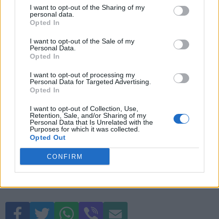
I want to opt-out of the Sharing of my
συστήματα αποστράγγισης
για
personal data.
Opted In
να αποτρέψεις τη συσσώρευση
υγρασίας.
I want to opt-out of the Sale of my
Personal Data.
Σβήσε τον κλιματισμό
λίγο
Opted In
πριν φτάσεις στον προορισμό
I want to opt-out of processing my
Personal Data for Targeted Advertising.
σου για να μη μείνει υγρασία
Opted In
στους αγωγούς του συστήματος.
I want to opt-out of Collection, Use,
Retention, Sale, and/or Sharing of my
Personal Data that Is Unrelated with the
Purposes for which it was collected.
Opted Out
CONFIRM
μυρωδιές
συμβουλές συντήρησης
συντήρηση
Φίλτρο καμπίνας