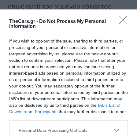
όπως αυτή του χυμένου γάλακτος.
TheCars.gr -
Do Not Process My Personal
Information
Πώς να αποτρέψεις
την κακοσμία –
If you wish to opt-out of the sale, sharing to third parties, or
processing of your personal or sensitive information for
targeted advertising by us, please use the below opt-out
Τρόποι πρόληψης
section to confirm your selection. Please note that after your
opt-out request is processed you may continue seeing
interest-based ads based on personal information utilized by
Πέτα τακτικά τα σκουπίδι
α
us or personal information disclosed to third parties prior to
your opt-out. You may separately opt-out of the further
και άδειαζε τα
τασάκια
, αν
disclosure of your personal information by third parties on the
είσαι καπνιστής.
IAB’s list of downstream participants. This information may
Καθάριζε σχολαστικά το
also be disclosed by us to third parties on the
IAB’s List of
Downstream Participants
that may further disclose it to other
εσωτερικό τουλάχιστον
δύο
third parties.
φορές τον χρόνο.
Personal Data Processing Opt Outs
Έλεγξ
ε φίλτρα, τσιμούχες και