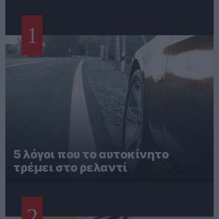
1
5 λόγοι που το αυτοκίνητο
τρέμει στο ρελαντί
2