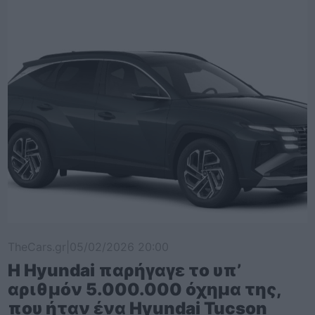
TheCars.gr
|
05/02/2026 20:00
Η Hyundai παρήγαγε το υπ’
αριθμόν 5.000.000 όχημα της,
που ήταν ένα Hyundai Tucson