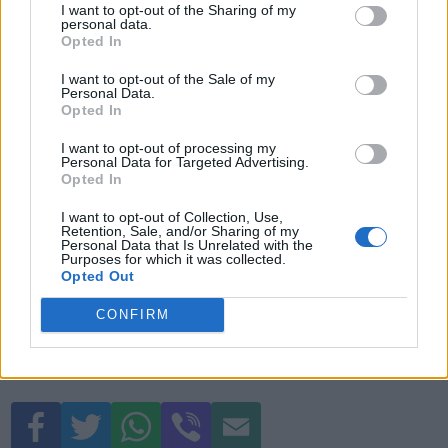
σημαντικά στοιχεία του αυτοκινήτου
I want to opt-out of the Sharing of my
personal data.
και χρειάζεται
τακτική φροντίδ
α,
Opted In
ειδικά το χειμώνα. Η σ
ωστή
I want to opt-out of the Sale of my
Personal Data.
συντήρηση
μπορεί να αποτρέψει
Opted In
απρόβλεπτες βλάβες και να
I want to opt-out of processing my
Personal Data for Targeted Advertising.
εξασφαλίσει ότι το όχημά σου θα είναι
Opted In
πάντα έτοιμο για εκκίνηση, ανεξάρτητα
I want to opt-out of Collection, Use,
από τις καιρικές συνθήκες.
Retention, Sale, and/or Sharing of my
Personal Data that Is Unrelated with the
Purposes for which it was collected.
Opted Out
CONFIRM
Μπαταρία
συμβουλές
συντήρηση