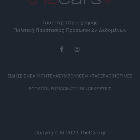
Ταυτότητα
Όροι χρήσης
Πολιτική Προστασίας Προσωπικών Δεδομένων
ΕΙΔΉΣΕΙΣ
ΝΈΑ ΜΟΝΤΈΛΑ
ΣΥΜΒΟΥΛΈΣ
VINTAGE
RACING
ΤΙΜΈΣ
ECO
ΑΠΌΨΕΙΣ
RACING
TUNING
ΕΚΘΈΣΕΙΣ
Copyright © 2023 TheCars.gr