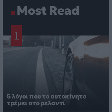
Most Read
1
5 λόγοι που το αυτοκίνητο
τρέμει στο ρελαντί